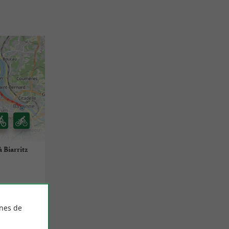
 Biarritz
ines de