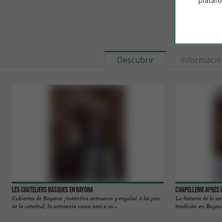
plataf
Descubrir
Informaci
Les Couteliers Basques en Bayona
Chapellerie Après 
Cubiertos de Bayona: ¡Auténtica artesanía y regalos! A los pies
La historia de la s
de la catedral, la artesanía vasca está a su ...
tradición en Bayona