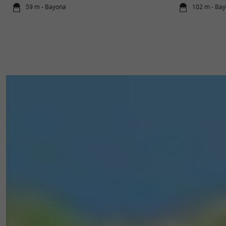
59 m - Bayona
102 m - Ba