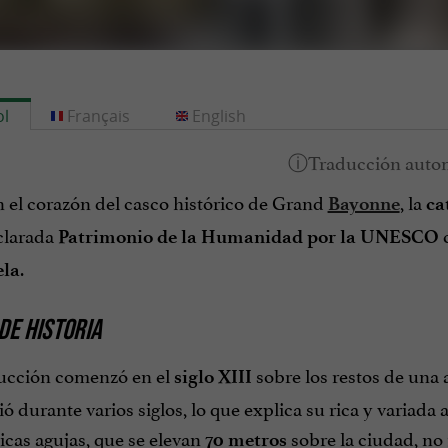
l
Français
English
n el corazón del casco histórico de Grand
, la
Bayonne
ca
eclarada
c
Patrimonio de la Humanidad por la UNESCO
.
la
DE HISTORIA
ucción comenzó en el
sobre los restos de una 
siglo XIII
ó durante varios siglos, lo que explica su rica y variada
cas agujas, que se elevan
sobre la ciudad, no 
70 metros