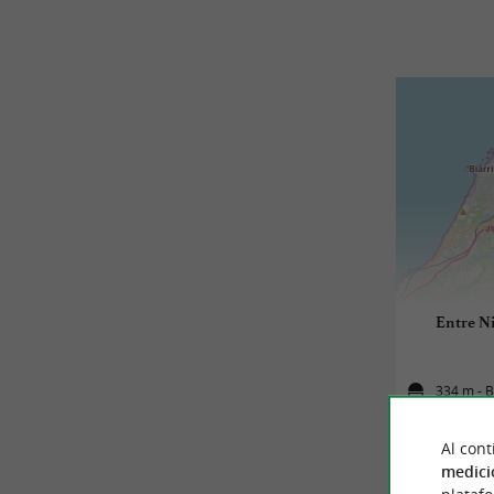
Entre Ni
334 m - 
Al cont
medici