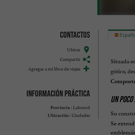
Contactos
Españo
Ubicar
Compartir
Situada e
Agregar a mi libro de viajes
gótico, d
Composte
Información práctica
UN POCO 
Labourd
Provincia :
Su constr
Ciudades
Ubicación :
Se extendi
emblemáti