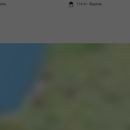
yona
114 m - Bayona