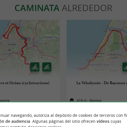
CAMINATA
ALREDEDOR
ve et Océan (cyclotourisme)
La Vélodyssée - De Bayonne à
Bayona
419 m - Bayona
inuar navegando, autoriza al depósito de cookies de terceros con f
ón de audiencia
. Algunas páginas del sitio ofrecen
vídeos
cuyas