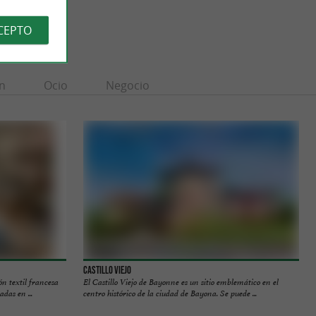
CEPTO
n
Ocio
Negocio
Castillo Viejo
ón textil francesa
El Castillo Viejo de Bayonne es un sitio emblemático en el
das en ...
centro histórico de la ciudad de Bayona. Se puede ...