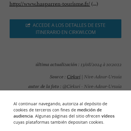
http://www.hasparren-tourisme.fr/
(...)
ACCEDE A LOS DETALLES DE ESTE
ITINERARIO EN CIRKWI.COM
última actualización :
13/08/2024 à 10:20:12
Source :
Cirkwi
| Nive-Adour-Ursuia
autor de la foto :
@Cirkwi - Nive-Adour-Ursuia
Al continuar navegando, autoriza al depósito de
cookies de terceros con fines de
medición de
audiencia
. Algunas páginas del sitio ofrecen
vídeos
PARA DESCUBRIR
ALREDEDOR
cuyas plataformas también depositan cookies.