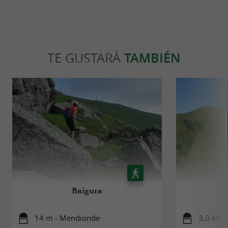
TE GUSTARÁ
TAMBIÉN
Baigura
14 m - Mendionde
3,0 km -