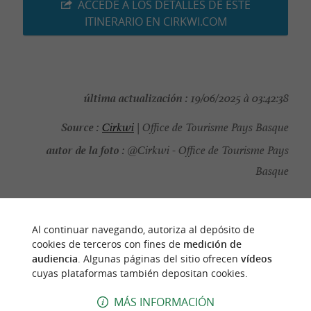
ACCEDE A LOS DETALLES DE ESTE
ITINERARIO EN CIRKWI.COM
última actualización :
19/06/2025 à 03:42:38
Source :
Cirkwi
| Office de Tourisme Pays Basque
autor de la foto :
@Cirkwi - Office de Tourisme Pays
Basque
Al continuar navegando, autoriza al depósito de
cookies de terceros con fines de
medición de
PARA DESCUBRIR
ALREDEDOR
audiencia
. Algunas páginas del sitio ofrecen
vídeos
cuyas plataformas también depositan cookies.
Descubrir
Información
Alojamiento
MÁS INFORMACIÓN