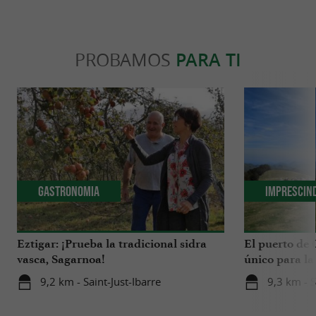
PROBAMOS
PARA TI
Gastronomia
Imprescin
Eztigar: ¡Prueba la tradicional sidra
El puerto de
vasca, Sagarnoa!
único para la
País Vasco
9,2 km - Saint-Just-Ibarre
9,3 km - 