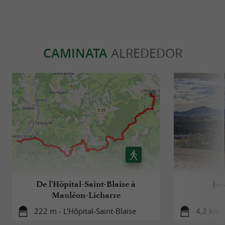
CAMINATA
ALREDEDOR
De l'Hôpital-Saint-Blaise à
Les
Mauléon-Licharre
222 m - L'Hôpital-Saint-Blaise
4,2 km -