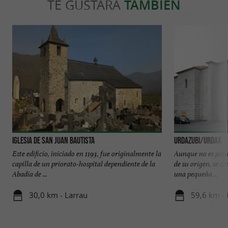
TE GUSTARÁ
TAMBIÉN
Iglesia de San Juan Bautista
URDAZUBI/URDAX
Este edificio, iniciado en 1193, fue originalmente la
Aunque no es posi
capilla de un priorato-hospital dependiente de la
de su origen, se cr
Abadía de ...
una pequeña ...
30,0 km - Larrau
59,6 km -