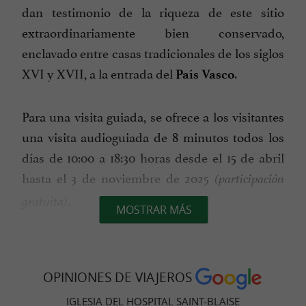
dan testimonio de la riqueza de este sitio
extraordinariamente bien conservado,
enclavado entre casas tradicionales de los siglos
XVI y XVII, a la entrada del
.
País Vasco
Para una visita guiada, se ofrece a los visitantes
una visita audioguiada de 8 minutos todos los
días de 10:00 a 18:30 horas desde el 15 de abril
hasta el 3 de noviembre de 2025
(participación
.
gratuita)
MOSTRAR MÁS
También se ofrece un
espectáculo de luz y
para una inmersión total
sonido de 20 minutos
OPINIONES DE VIAJEROS
en la historia y la arquitectura del edificio,
IGLESIA DEL HOSPITAL SAINT-BLAISE