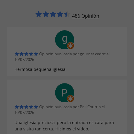
gracias a una escenografía de alta definición
que combina tecnología 3D y efectos de
486 Opinión
iluminación en el interior de la iglesia. Un
espectáculo-visita único, para una experiencia
histórica y poética.
Este espectáculo altamente técnico, concebido
Opinión publicada por gournet cedric el
10/07/2026
por los habitantes del pueblo, te transportará
Hermosa pequeña iglesia.
tras los pasos de los peregrinos medievales,
respetando la pureza del lugar.
Regálate un viaje original y sorprendente a
través del tiempo…
Opinión publicada por Phil Courtin el
10/07/2026
Una iglesia preciosa, pero la entrada es cara para
Abierto desde Semana Santa hasta el día de
una visita tan corta. Hicimos el vídeo.