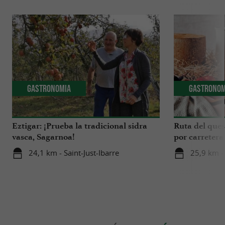
Gastronomia
Gastronom
Eztigar: ¡Prueba la tradicional sidra
Ruta del ques
vasca, Sagarnoa!
por carretera
Iraty
24,1 km - Saint-Just-Ibarre
25,9 km -