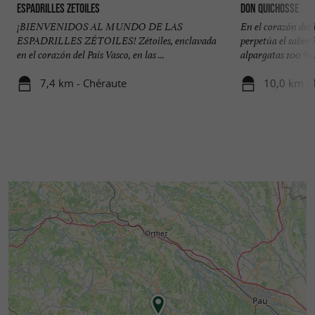
Espadrilles Zetoiles
Don Quichosse
¡BIENVENIDOS AL MUNDO DE LAS
En el corazón d
ESPADRILLES ZÉTOILES! Zétoiles, enclavada
perpetúa el saber
en el corazón del País Vasco, en las ...
alpargatas 100 % .
7,4 km - Chéraute
10,0 km -