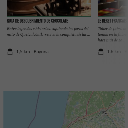
Ruta de descubrimiento de chocolate
Le Béret Français
Entre leyendas e historias, siguiendo los pasos del
Taller de fabricac
mito de Quetzalcóatl, ¡reviva la conquista de las ...
tienda en la fábri
hace más de 10 ...
1,5 km - Bayona
1,6 km - 