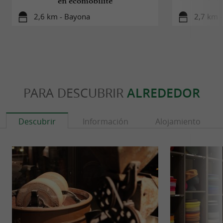
en écomobilité
2,6 km - Bayona
2,7 km 
PARA DESCUBRIR
ALREDEDOR
Descubrir
Información
Alojamiento