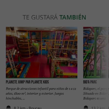
TE GUSTARÁ
TAMBIÉN
Planete Jump par Planete Kids
Bid'A Parc
Parque de atracciones infantil para niños de 1 a 12
Bidaparc, el parqu
años, 1800 m², interior y exterior. Juegos
Situado en Bidart,
hinchables, ...
Bidaparc es una ...
8,2 km - Boucau
13,2 km - 