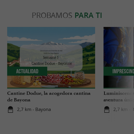
PROBAMOS
PARA TI
Actualidad
Imprescin
Cantine Dodue, la acogedora cantina
Luminiscence
de Bayona
aventura únic
catedral de S
2,7 km - Bayona
2,7 km - 