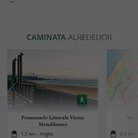
CAMINATA
ALREDEDOR
Promenade Littorale Victor
Voie
Mendiboure
1,5 km - Anglet
2,0 km -