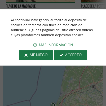
Plage de la Madrague
Plage de la petit
Al continuar navegando, autoriza al depósito de
cookies de terceros con fines de
medición de
audiencia
. Algunas páginas del sitio ofrecen
vídeos
428 m - Anglet
483 m - An
cuyas plataformas también depositan cookies.
MÁS INFORMACIÓN
ME NIEGO
ACCEPTO