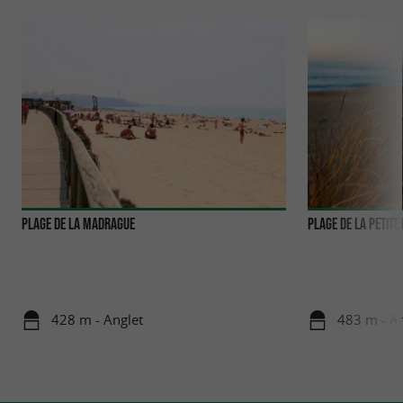
Plage de la Madrague
Plage de la petit
428 m - Anglet
483 m - An