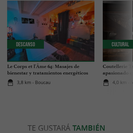
Descanso
Cultural
Le Corps et l'Âme 64: Masajes de
Coutellerie T
bienestar y tratamientos energéticos
apasionado qu
en el País Vasco
Vasco
3,8 km - Boucau
4,0 km - 
TE GUSTARÁ
TAMBIÉN