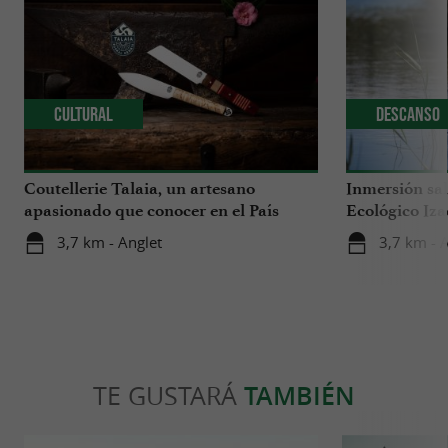
Cultural
Descanso
Coutellerie Talaia, un artesano
Inmersión sal
apasionado que conocer en el País
Ecológico Iza
Vasco
3,7 km - Anglet
3,7 km - 
TE GUSTARÁ
TAMBIÉN