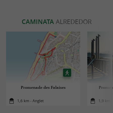
CAMINATA
ALREDEDOR
Promenade des Falaises
Promena
1,6 km - Anglet
1,9 km -