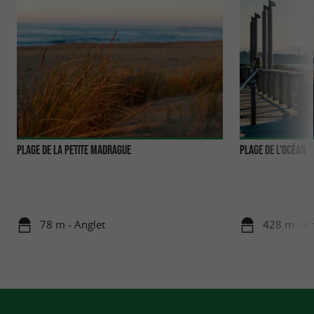
Plage de la petite Madrague
Plage de l'Océan
78 m - Anglet
428 m - An