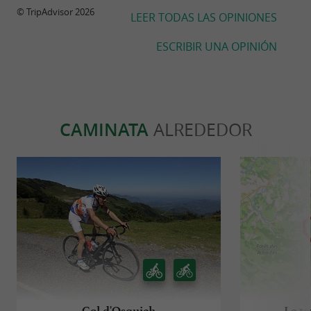
© TripAdvisor 2026
LEER TODAS LAS OPINIONES
ESCRIBIR UNA OPINIÓN
CAMINATA
ALREDEDOR
Col d'Osquich
Le to