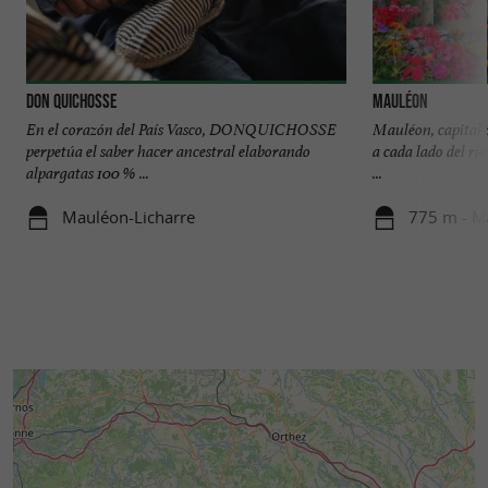
Don Quichosse
Mauléon
En el corazón del País Vasco, DONQUICHOSSE
Mauléon, capital d
perpetúa el saber hacer ancestral elaborando
a cada lado del río
alpargatas 100 % ...
...
Mauléon-Licharre
775 m - M