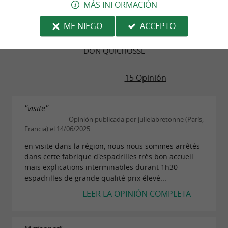
MÁS INFORMACIÓN
ME NIEGO
ACCEPTO
OPINIONES DE VIAJEROS
DON QUICHOSSE
15 Opinión
"visite"
Opinión publicada por julielabretonne (París,
Francia) el 14/06/2025
en visite dans la région, nous nous sommes arrêtés
dans cette fabrique d'espadrilles très bon accueil
mais explications interminables durant 1h30
espadrilles de grande qualité prix élevé...
LEER LA OPINIÓN COMPLETA