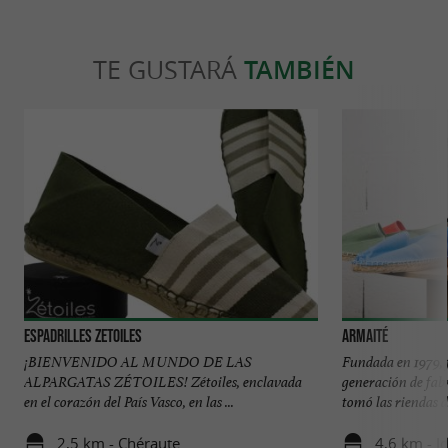
TE GUSTARÁ
TAMBIÉN
Espadrilles Zetoiles
Armaité
¡BIENVENIDO AL MUNDO DE LAS
Fundada en 1979, f
ALPARGATAS ZÉTOILES! Zétoiles, enclavada
generación de fabr
en el corazón del País Vasco, en las ...
tomó las riendas de
2,5 km - Chéraute
4,6 km - 