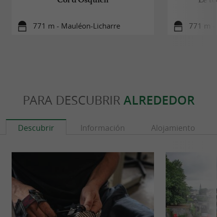
771 m - Mauléon-Licharre
771 m -
PARA DESCUBRIR
ALREDEDOR
Descubrir
Información
Alojamiento