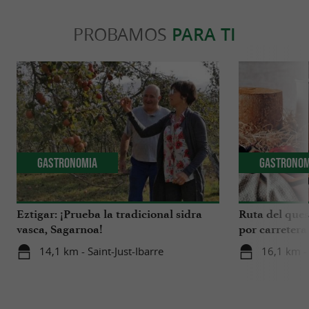
PROBAMOS
PARA TI
Gastronomia
Gastronom
Eztigar: ¡Prueba la tradicional sidra
Ruta del ques
vasca, Sagarnoa!
por carretera
Iraty
14,1 km - Saint-Just-Ibarre
16,1 km -