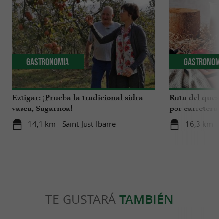
Gastronomia
Gastronom
Eztigar: ¡Prueba la tradicional sidra
Ruta del ques
vasca, Sagarnoa!
por carretera
Iraty
14,1 km - Saint-Just-Ibarre
16,3 km -
TE GUSTARÁ
TAMBIÉN