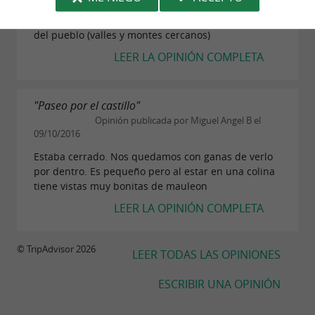
subir a la colina entre caseríos para visitar el
singular castillo y disfrutar de las magníficas vistas
del pueblo (valles y montes cercanos)
LEER LA OPINIÓN COMPLETA
"Paseo por el castillo"
Opinión publicada por Miguel Angel B el
09/10/2016
Estaba cerrado. Nos quedamos con ganas de verlo
por dentro. Es pequeño pero al estar en una colina
tiene vistas muy bonitas de mauleon
LEER LA OPINIÓN COMPLETA
© TripAdvisor 2026
LEER TODAS LAS OPINIONES
ESCRIBIR UNA OPINIÓN