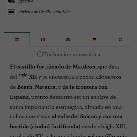
Efectivo
Tarjetas de Crédito admitidas
El
que data
castillo fortificado de Mauléon,
del
y se encuentra a pocos kilómetros
siglo
XII
de
,
, y
Béarn
Navarra
de la frontera con
, pronto demostró ser un enclave de
España
suma importancia estratégica. Situado en una
colina con vistas
al valle del Saison y con una
desde el siglo XIII,
bastida (ciudad fortificada)
en el siglo XV se le consideraba
«el castillo más