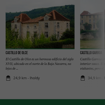
Castillo de Olce
Castillo Garroa
El Castillo de Olce es un hermoso edificio del siglo
Castillo Garroa s
XVII, ubicado en el norte de la Baja Navarra, no
interior vasco. El 
lejos de ...
visitantes, pero el .
24,9 km - Iholdy
34,9 km -