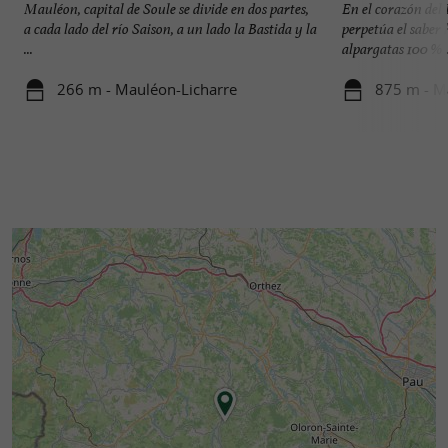
Mauléon, capital de Soule se divide en dos partes,
En el corazón d
a cada lado del río Saison, a un lado la Bastida y la
perpetúa el saber
...
alpargatas 100 % .
266 m - Mauléon-Licharre
875 m - M