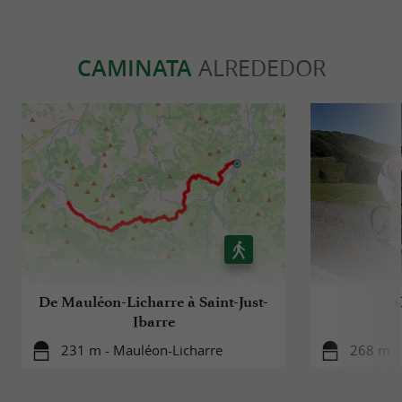
CAMINATA
ALREDEDOR
De Mauléon-Licharre à Saint-Just-
Ibarre
231 m - Mauléon-Licharre
268 m -