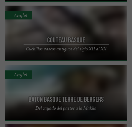
Anglet
Couteau Basque
Cuchillos vascos antiguos del siglo XII al XX
Anglet
Bâton basque Terre de Bergers
Del cayado del pastor a la Makila