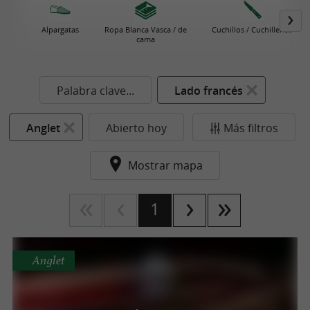
Alpargatas
Ropa Blanca Vasca / de
Cuchillos / Cuchillerías
cama
Palabra clave...
Lado francés
Anglet
Abierto hoy
Más filtros
Mostrar mapa
1
Anglet