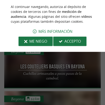
Bayona
3.2 km
Al continuar navegando, autoriza al depósito de
cookies de terceros con fines de
medición de
audiencia
. Algunas páginas del sitio ofrecen
vídeos
Chapellerie Après La Pluie
cuyas plataformas también depositan cookies.
Auténticas boinas vascas en Bayona
MÁS INFORMACIÓN
ME NIEGO
ACCEPTO
Bayona
3.2 km
Les Couteliers Basques en Bayona
Cuchillos artesanales a pocos pasos de la
catedral.
Bayona
3.3 km