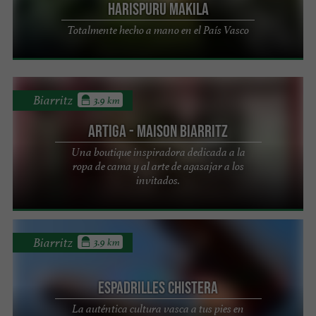
Harispuru Makila
Totalmente hecho a mano en el País Vasco
Biarritz
3.9 km
Artiga - Maison Biarritz
Una boutique inspiradora dedicada a la
ropa de cama y al arte de agasajar a los
invitados.
Biarritz
3.9 km
Espadrilles Chistera
La auténtica cultura vasca a tus pies en