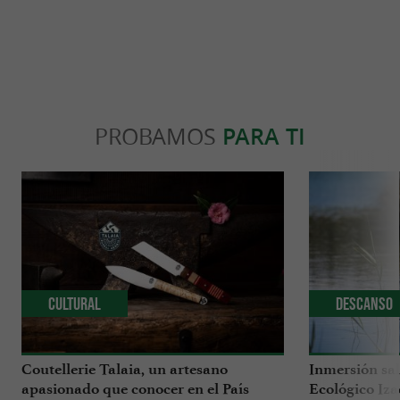
Cada detalle está diseñado para reflejar el alma
de esta región orgullosa y creativa.
PROBAMOS
PARA TI
ENCUÉNTRELO EN
EL BLOG DE
GUIDE DU PAYS BASQUE
...
Coutellerie Talaia, un artesano apasionado que
conocer en el País Vasco
Cultural
Descanso
Coutellerie Talaia, un artesano
Inmersión sal
apasionado que conocer en el País
Ecológico Iza