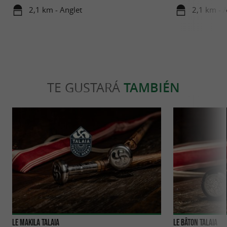
Vasco
2,1 km - Anglet
2,1 km - 
TE GUSTARÁ
TAMBIÉN
Le Makila Talaia
Le bâton TALAIA