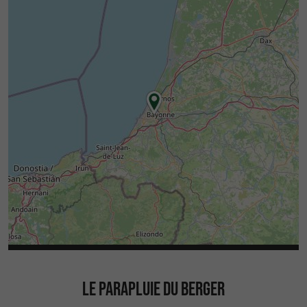
Pero más allá de la elección de materiales, el
taller TALAIA te invita a ir más allá en la
personalización:
Grabado en el pomo: iniciales, logotipo,
símbolo o diseño.
Inscripción en el anillo de latón: lema
personal, fecha, cita…
Acabados personalizados disponibles
bajo pedido: colores, texturas y detalles
específicos.
Cada pedido se convierte así en un objeto
único, fiel a tus gustos y a tu historia.
LE PARAPLUIE DU BERGER