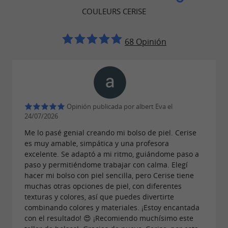
de productos como bolsos, totes, carteras,
COULEURS CERISE
estuches, billeteras, tarjeteros, llaveros,
cinturones ¡e incluso postales!
68 Opinión
También da gran importancia a la reparación de
sus artículos de cuero, demostrando su
compromiso de reutilizar en lugar de
reemplazar sus accesorios, zapatos, asientos de
Opinión publicada por albert Eva el
24/07/2026
scooter e incluso muebles.
Me lo pasé genial creando mi bolso de piel. Cerise
es muy amable, simpática y una profesora
excelente. Se adaptó a mi ritmo, guiándome paso a
Cerise recibe
Desde septiembre de 2020,
paso y permitiéndome trabajar con calma. Elegí
hacer mi bolso con piel sencilla, pero Cerise tiene
visitantes en
su pequeño taller en Arbonne
muchas otras opciones de piel, con diferentes
para compartir su pasión. Ofrece
cuatro
texturas y colores, así que puedes divertirte
combinando colores y materiales. ¡Estoy encantada
para ayudarte a
formatos de taller diferentes
con el resultado! 😍 ¡Recomiendo muchísimo este