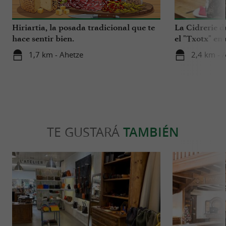
Hiriartia, la posada tradicional que te
La Cidrerie d
hace sentir bien.
el "Txotx" en
1,7 km - Ahetze
2,4 km - 
TE GUSTARÁ
TAMBIÉN