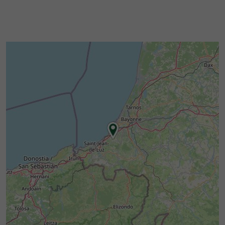
provenientes exclusivamente de retales o
excedentes, evitando así el consumo excesivo.
Las pieles de curtido vegetal, mineral y pescado
provienen exclusivamente
de Francia, Italia o
Cerise ha optado por utilizar
España.
principalmente
materiales de fabricación
y
, como
francesa
productos no contaminantes
pegamento a base de agua. El tejido de corcho
proviene directamente de un productor
portugués ecorresponsable.
Cerise mantiene su compromiso con la
investigación y el desarrollo de nuevos
materiales vegetales derivados de frutas