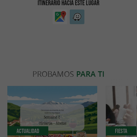
ITINERARIO HACIA ESTE LUGAR
siguientes datos de contacto:
2 bis Chemin de Moleressia
Dirección:
64210 Arbonne
06 78 96 31 83
Teléfono:
Correo electrónico:
cherry.crea@ntymail.com
PROBAMOS
PARA TI
Actualidad
Fiesta