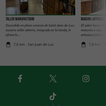
Taller Manufactoum
Maison Laffargue
Escondido en pleno corazón de Saint-Jean-de-Luz,
El saber hacer art
nuestro taller abierto, integrado en la tienda, le
remonta a 1890. E
ofrece la ...
artesanos fabrica .
7,6 km - San Juan de Luz
7,8 km - S