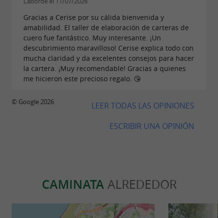
Laborde el 11/07/2026
, esta es una manera
Si son recién casados
Gracias a Cerise por su cálida bienvenida y
maravillosa de celebrar su aniversario de cuero
amabilidad. El taller de elaboración de carteras de
cuero fue fantástico. Muy interesante. ¡Un
con
,
un regalo personalizado
único y
descubrimiento maravilloso! Cerise explica todo con
. Antes de empezar, practicarán con
artesanal
mucha claridad y da excelentes consejos para hacer
la cartera. ¡Muy recomendable! Gracias a quienes
retazos. Después, Cerise les guiará en cada paso
me hicieron este precioso regalo. 😘
del proceso de diseño, explicándoles
las
,
© Google 2026
técnicas
las mejores prácticas y cómo usar
LEER TODAS LAS OPINIONES
. A medida que trabajen, su
los materiales
ESCRIBIR UNA OPINIÓN
creación tomará forma ante sus ojos. Seguro
que se sorprenderán de lo que pueden hacer,
incluso sin experiencia previa trabajando con
cuero o corcho.
CAMINATA
ALREDEDOR