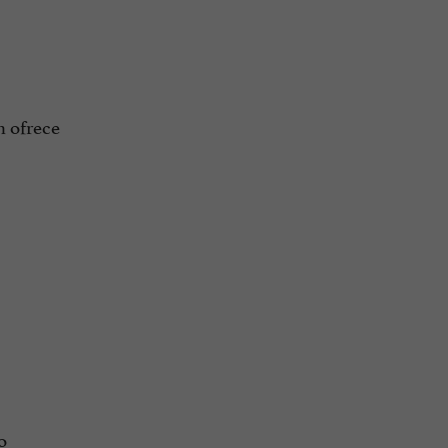
n ofrece
o