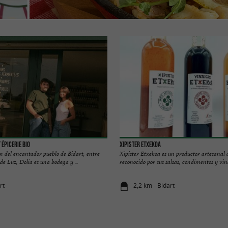
t épicerie bio
Xipister Etxekoa
n del encantador pueblo de Bidart, entre
Xipister Etxekoa es un productor artesanal d
de Luz, Dolia es una bodega y ...
reconocido por sus salsas, condimentos y vina
rt
2,2 km - Bidart