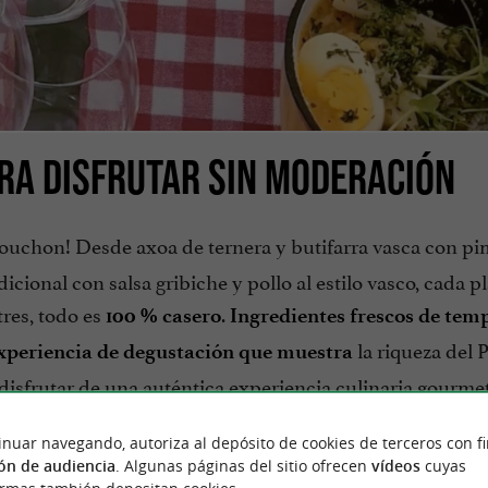
ARA DISFRUTAR SIN MODERACIÓN
Bouchon! Desde axoa de ternera y butifarra vasca con pi
icional con salsa gribiche y pollo al estilo vasco, cada pl
tres, todo es
.
100 % casero
Ingredientes frescos de te
la riqueza del P
experiencia de degustación que muestra
disfrutar de una auténtica experiencia culinaria gourme
ección la cultura vasca.
inuar navegando, autoriza al depósito de cookies de terceros con f
ón de audiencia
. Algunas páginas del sitio ofrecen
vídeos
cuyas