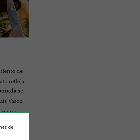
miento de
ato refleja
se
mporada
aís Vasco.
t en un
ines de