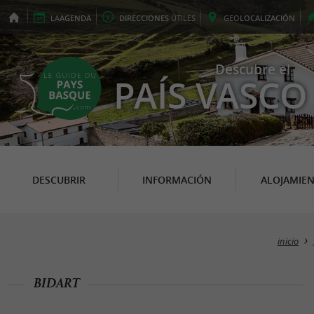
LA
AGENDA
DIRECCIONES
ÚTILES
GEO
LOCALIZACIÓN
Descubre el
PAÍS VASCO
DESCUBRIR
INFORMACIÓN
ALOJAMIE
inicio
BIDART