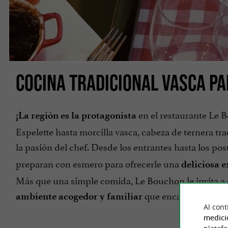
COCINA TRADICIONAL VASCA P
en el restaurante Le 
¡La región es la protagonista
Espelette hasta morcilla vasca, cabeza de ternera trad
la pasión del chef. Desde los entrantes hasta los pos
preparan con esmero para ofrecerle una
deliciosa 
Más que una simple comida, Le Bouchon le invita a 
que encarna a la perf
ambiente acogedor y familiar
Al cont
medici