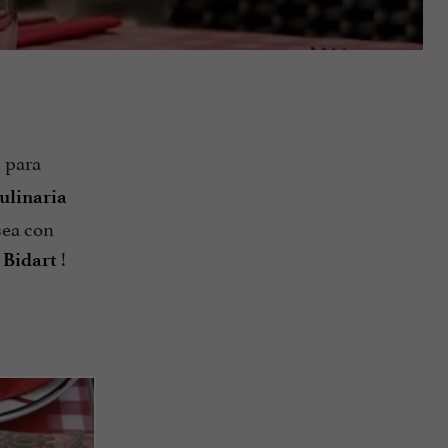
s para
ulinaria
sea con
!
 Bidart