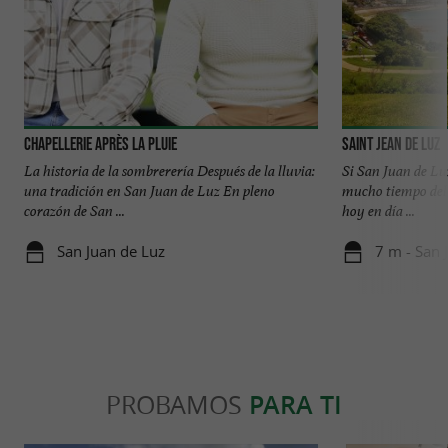
Chapellerie Après La Pluie
Saint Jean de Luz
La historia de la sombrerería Después de la lluvia:
Si San Juan de Lu
una tradición en San Juan de Luz En pleno
mucho tiempo del 
corazón de San ...
hoy en día ...
San Juan de Luz
7 m - San 
PROBAMOS
PARA TI