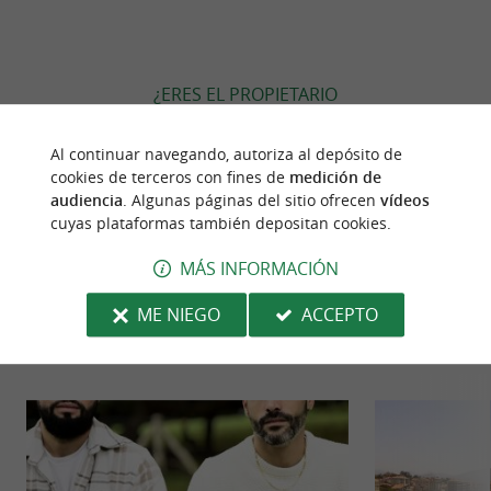
¿ERES EL PROPIETARIO
DE ESTE ESTABLECIMIENTO? TOME EL CONTROL
DE SU ARCHIVO Y MODIFÍQUELO
Al continuar navegando, autoriza al depósito de
SEGÚN SUS DESEOS...
cookies de terceros con fines de
medición de
audiencia
. Algunas páginas del sitio ofrecen
vídeos
cuyas plataformas también depositan cookies.
MÁS INFORMACIÓN
PARA DESCUBRIR
ALREDEDOR
ME NIEGO
ACCEPTO
Descubrir
Información
Alojamiento