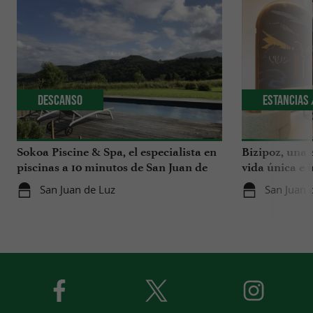
Descanso
Estancias 
Sokoa Piscine & Spa, el especialista en
Bizipoz, una 
piscinas a 10 minutos de San Juan de
vida única e 
Luz
disfrutar en l
San Juan de Luz
San Juan 