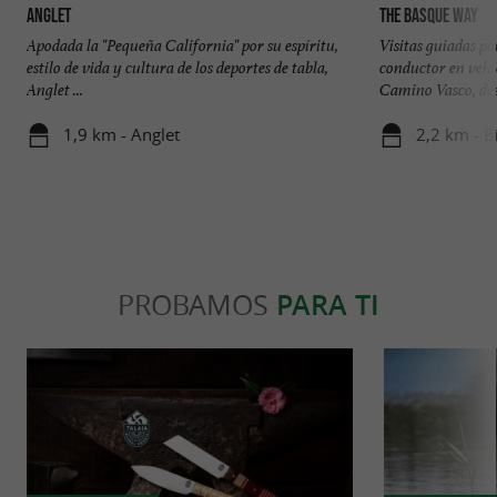
Anglet
The Basque Way
Apodada la "Pequeña California" por su espíritu,
Visitas guiadas po
estilo de vida y cultura de los deportes de tabla,
conductor en vehí
Anglet ...
Camino Vasco, des
1,9 km - Anglet
2,2 km - Bi
PROBAMOS
PARA TI