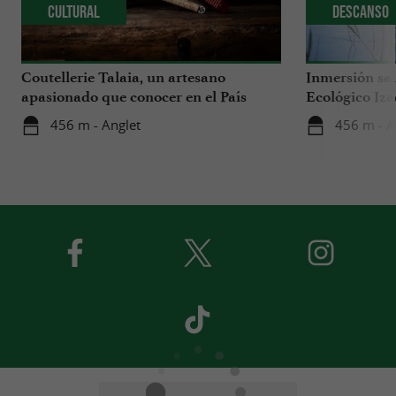
Cultural
Descanso
Coutellerie Talaia, un artesano
Inmersión sal
apasionado que conocer en el País
Ecológico Iza
Vasco
456 m - Anglet
456 m - A