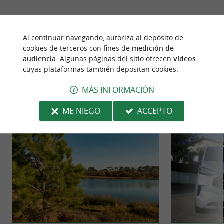
Al continuar navegando, autoriza al depósito de
cookies de terceros con fines de
medición de
audiencia
. Algunas páginas del sitio ofrecen
vídeos
PARA DESCUBRIR
ALREDEDOR
cuyas plataformas también depositan cookies.
MÁS INFORMACIÓN
Descubrir
Información
Alojamiento
ME NIEGO
ACCEPTO