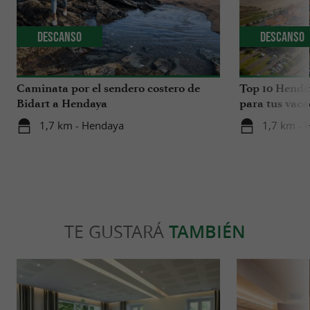
Descanso
Descanso
Caminata por el sendero costero de
Top 10 Henday
Bidart a Hendaya
para tus vaca
1,7 km - Hendaya
1,7 km - 
TE GUSTARÁ
TAMBIÉN