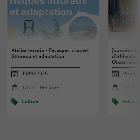
Atelier terrain - Paysages, risques
Journées du 
littoraux et adaptation
d'Abbadia, 
Observatoir
30/09/2026
20/09/
476 m - Hendaye
535 m -
Culture
Patrimo