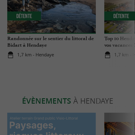
Détente
Détente
Randonnée sur le sentier du littoral de
Top 10 Henda
Bidart à Hendaye
vos vacances 
1,7 km - Hendaye
1,7 km - 
ÉVÈNEMENTS
À HENDAYE