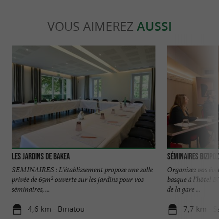
VOUS AIMEREZ
AUSSI
Les Jardins de Bakea
Séminaires Bizipoz
SEMINAIRES : L'établissement propose une salle
Organisez vos évé
privée de 65m² ouverte sur les jardins pour vos
basque à l’hôtel 
séminaires, ...
de la gare ...
4,6 km - Biriatou
7,7 km - S