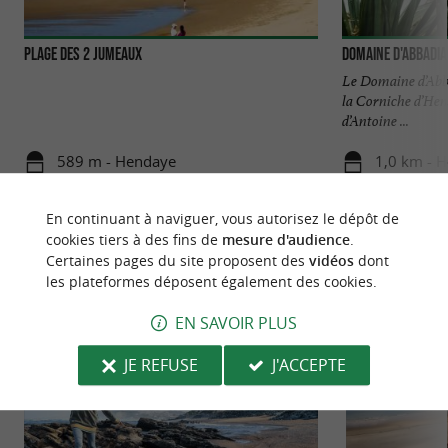
Plage des 2 Jumeaux
Domaine d'Abbadia
Le Domaine d’Abba
la Corniche d’Hen
d’Antoine ...
589 m - Hendaye
1,0 km - 
En continuant à naviguer, vous autorisez le dépôt de
cookies tiers à des fins de
mesure d'audience
.
Certaines pages du site proposent des
vidéos
dont
les plateformes déposent également des cookies.
NOUS AVONS TESTÉ
POUR VOUS
EN SAVOIR PLUS
JE REFUSE
J'ACCEPTE