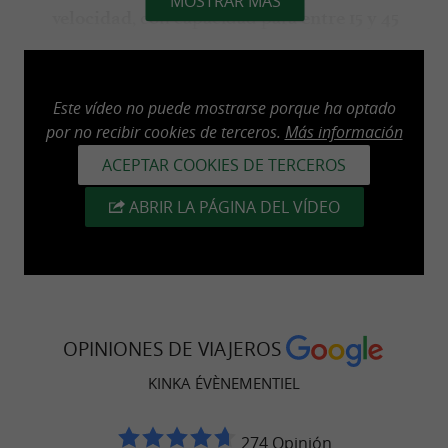
MOSTRAR MÁS
, con capacidad para
velocidad
entre 15 y 45
y con acceso directo a una
participantes
terraza.
Este vídeo no puede mostrarse porque ha optado
Para su comodidad, disponemos de un
amplio
por no recibir cookies de terceros.
Más información
.
aparcamiento gratuito
ACEPTAR COOKIES DE TERCEROS
ABRIR LA PÁGINA DEL VÍDEO
Un servicio de catering a medida
ofrece
El restaurante
Kinka
cocina gourmet,
para acompañar cada
local y de temporada
evento:
OPINIONES DE VIAJEROS
,
y
,
Banquetes
recepciones
bodas
KINKA ÉVÈNEMENTIEL
y
,
Cenas cóctel
buffets temáticos
según el mercado
Menús personalizados
274 Opinión