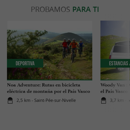
PROBAMOS
PARA TI
Deportiva
Estancias 
Noa Adventure: Rutas en bicicleta
Woody Van : 
eléctrica de montaña por el País Vasco
el País Vasco
2,5 km - Saint-Pée-sur-Nivelle
3,7 km - 