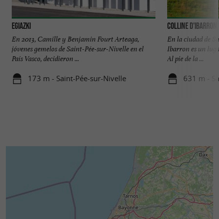
Egiazki
Colline d'Ibarron
En 2013, Camille y Benjamin Fourt Arteaga,
En la ciudad de Sa
jóvenes gemelos de Saint-Pée-sur-Nivelle en el
Ibarron es un lug
País Vasco, decidieron ...
Al pie de la ...
173 m - Saint-Pée-sur-Nivelle
631 m - Sa