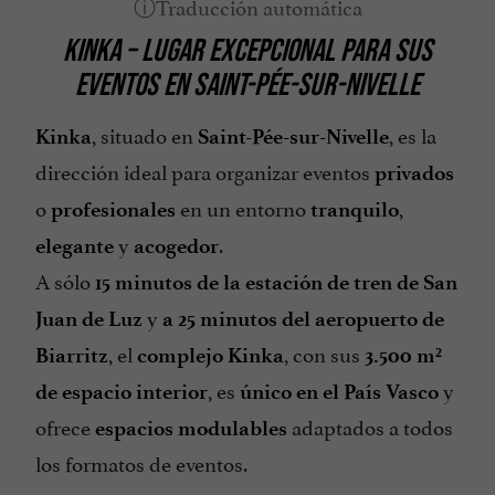
Habla francés
KINKA – LUGAR EXCEPCIONAL PARA SUS
Parking
EVENTOS EN SAINT-PÉE-SUR-NIVELLE
Restaurante
, situado en
, es la
Kinka
Saint-Pée-sur-Nivelle
Sala de Seminarios
dirección ideal para organizar eventos
privados
Se habla Español
o
en un entorno
,
profesionales
tranquilo
Se habla Euskera
y
.
elegante
acogedor
Se habla Inglés
A sólo
15 minutos de la estación de tren de San
Tarjetas de Crédito admitidas
y
Juan de Luz
a 25 minutos del aeropuerto de
Terraza
, el
, con sus
Biarritz
complejo Kinka
3.500 m²
Vista sobre la montaña
, es
y
de espacio interior
único en el País Vasco
ofrece
adaptados a todos
espacios modulables
los formatos de eventos.