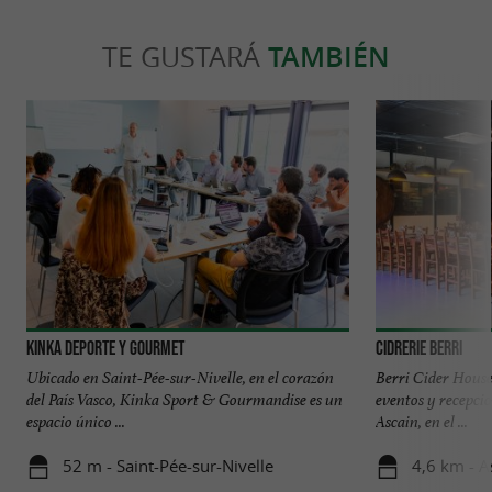
TE GUSTARÁ
TAMBIÉN
Kinka Deporte y Gourmet
Cidrerie Berri
Ubicado en Saint-Pée-sur-Nivelle, en el corazón
Berri Cider House:
del País Vasco, Kinka Sport & Gourmandise es un
eventos y recepcio
espacio único ...
Ascain, en el ...
52 m - Saint-Pée-sur-Nivelle
4,6 km - A