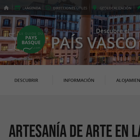
LA
AGENDA
DIRECCIONES
ÚTILES
GEO
LOCALIZACIÓN
Descubre el
PAÍS VASCO
DESCUBRIR
INFORMACIÓN
ALOJAMIE
Artesanía de Arte en 