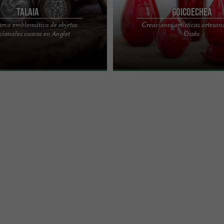
TALAIA
Goicoechea
rca emblemática de objetos
Creaciones artísticas artesan
rca emblemática del País Vasco
Goicoechea es ante todo un nombre
cionales vascos en Anglet
Ossès
s tradicionales de la región en
historia familiar de tres generacion
e en ...
vascas apasionados por ...