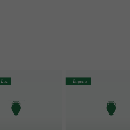
 Luz
Bayona