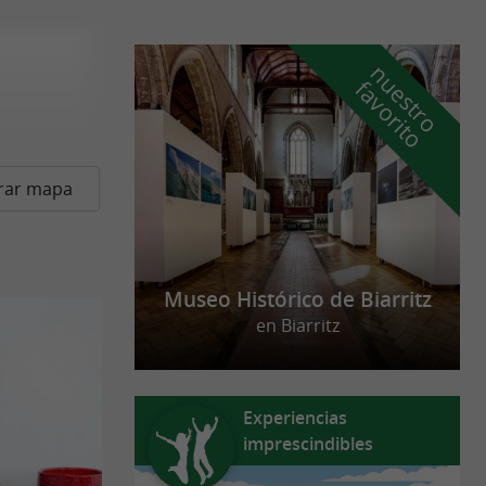
n
u
e
s
t
r
o
a
v
o
r
i
t
f
o
rar mapa
Museo Histórico de Biarritz
en Biarritz
Experiencias
imprescindibles