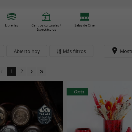
Librerías
Centros culturales /
Salas de Cine
Espectáculos
Abierto hoy
Más filtros
Most
1
2
Ossès