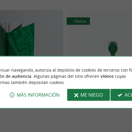
Ahetze
telier Livreliure
ÊA Céramique
inuar navegando, autoriza al depósito de cookies de terceros con f
e las técnicas tradicionales
ficio de encuadernación en
Taller de cerámica cerca de 
ón de audiencia
. Algunas páginas del sitio ofrecen
vídeos
cuyas
LIURE se encuentra en el corazón
Itxassou
Jean-de-Luz
ormas también depositan cookies.
 en el pueblo de Itxassou, a 5
MÁS INFORMACIÓN
ME NIEGO
AC