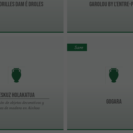
drilles Dam é Droles
Garolou by l'entre-
Sare
Eskuz Holakatua
Gogara
ón de objetos decorativos y
gos de madera en Ainhoa