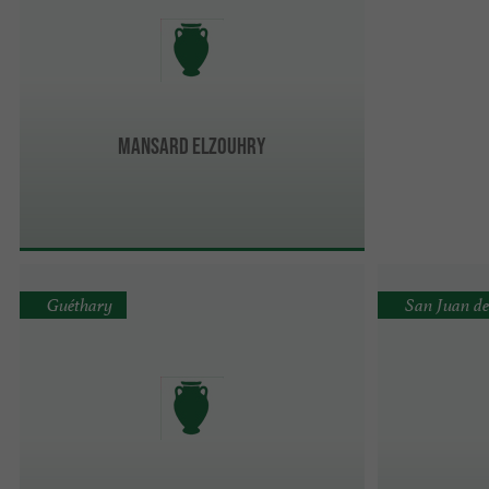
Mansard Elzouhry
Guéthary
San Juan de