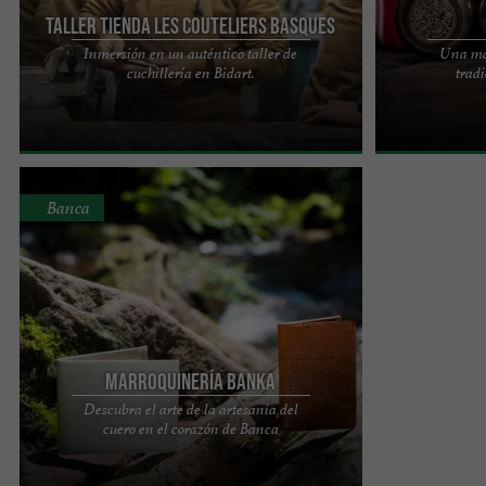
Taller Tienda Les Couteliers Basques
Inmersión en un auténtico taller de
Una ma
PASCAL EXPOSITO Y SU EQUIPO, ARTESANOS DEL
TALAIA, una ma
cuchillería en Bidart.
tradi
ARTE EN EL PAÍS VASCO Orgullosos de su
que crea objeto
identidad y profundamente ...
Anglet Adéntrat
Banca
Marroquinería Banka
Descubra el arte de la artesanía del
EL CONCEPTO Fueron necesarios cuatro años de
cuero en el corazón de Banca
investigación para llevar a cabo este proyecto
original, ya que nunca ...