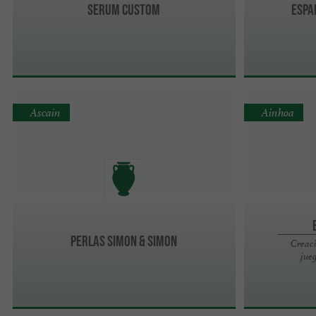
Serum Custom
Espa
Ascain
Ainhoa
Perlas Simon & Simon
Creaci
jue