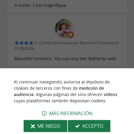
A visiter. C'est magnifique.
Opinión publicada por Moonatic Provence el
01/08/2026
Beautiful ceramics. You can visit the 'atelier'as well.
© Google 2026
LEER TODAS LAS OPINIONES
Al continuar navegando, autoriza al depósito de
ESCRIBIR UNA OPINIÓN
cookies de terceros con fines de
medición de
audiencia
. Algunas páginas del sitio ofrecen
vídeos
cuyas plataformas también depositan cookies.
MÁS INFORMACIÓN
OPINIONES DE VIAJEROS
ME NIEGO
ACCEPTO
GOICOECHEA