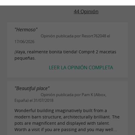
44 Opinión
"Hermoso"
Opinión publicada por Resort762048 el
17/06/2026
¡Vaya, realmente bonita tienda! Compré 2 macetas
pequeñas.
LEER LA OPINIÓN COMPLETA
"Beautiful place"
Opinión publicada por Pam K (Albox,
España) el 31/07/2018
Wonderful building imaginatively built from a
modern barn structure, architecturally brilliant. The
pots are magnificent and displayed with talent.
Worth a visit if you are passing and you may well...