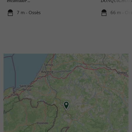
encantador ...
DONQUICHOSSE pe
7 m - Ossès
66 m - Os