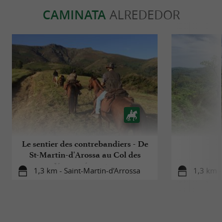
CAMINATA
ALREDEDOR
Le sentier des contrebandiers - De
St-Martin-d'Arossa au Col des
Veaux - équestre
1,3 km - Saint-Martin-d'Arrossa
1,3 km -