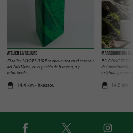
Atelier Livreliure
Marroquinería Ba
El taller LIVRELIURE se encuentra en el corazón
EL CONCEPTO Fue
del País Vasco, en el pueblo de Itxassou, a 5
de investigación p
minutos de ...
original, ya que nu
14,4 km - Itxassou
14,5 km -