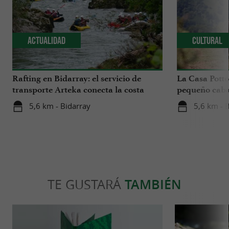
Actualidad
Cultural
Rafting en Bidarray: el servicio de
La Casa Pott
transporte Arteka conecta la costa
pequeño cabal
vasca con el río Nive todos los martes
Vasco.
5,6 km - Bidarray
5,6 km - 
de este verano.
TE GUSTARÁ
TAMBIÉN