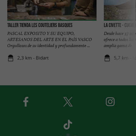
Taller Tienda Les Couteliers Basques
LA CIVETTE - Cuchi
PASCAL EXPOSITO Y SU EQUIPO,
Desde hace 37 a
ARTESANOS DEL ARTE EN EL PAÍS VASCO
ofrece a todos los
Orgullosos de su identidad y profundamente ...
amplia gama de ...
2,3 km - Bidart
5,7 km - S