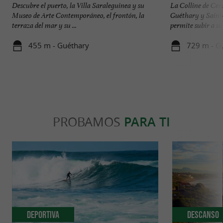
Descubre el puerto, la Villa Saraleguinea y su
La Colline de Ceni
Museo de Arte Contemporáneo, el frontón, la
Guéthary y Saint
terraza del mar y su ...
permite subir a su 
455 m - Guéthary
729 m - G
PROBAMOS
PARA TI
Deportiva
Descanso