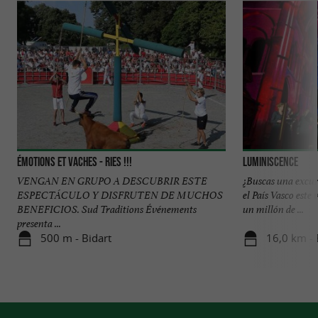
ÉMOTIONS ET VACHES - RIES !!!
LUMINISCENCE
VENGAN EN GRUPO A DESCUBRIR ESTE
¿Buscas una excur
ESPECTÁCULO Y DISFRUTEN DE MUCHOS
el País Vasco este
BENEFICIOS. Sud Traditions Événements
un millón de ...
presenta ...
500 m - Bidart
16,0 km -