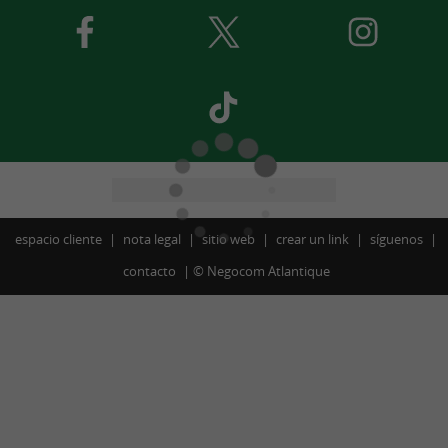
espacio cliente
nota legal
sitio web
crear un link
síguenos
contacto
©
Negocom Atlantique