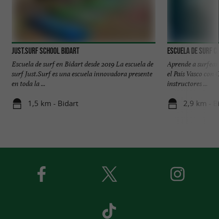
Just.Surf School Bidart
Escuela de surf C
Escuela de surf en Bidart desde 2019 La escuela de
Aprende a surfear 
surf Just.Surf es una escuela innovadora presente
el País Vasco con
en toda la ...
instructores ...
1,5 km - Bidart
2,9 km - B