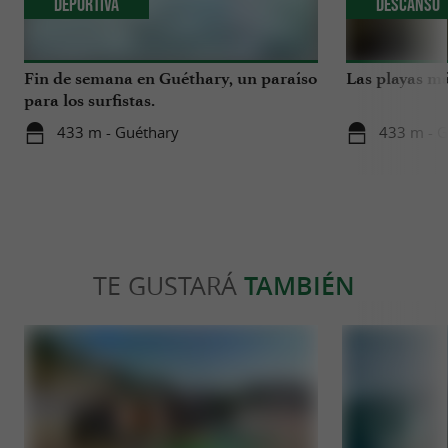
Deportiva
Descanso
Fin de semana en Guéthary, un paraíso
Las playas má
para los surfistas.
433 m - Guéthary
433 m - G
TE GUSTARÁ
TAMBIÉN