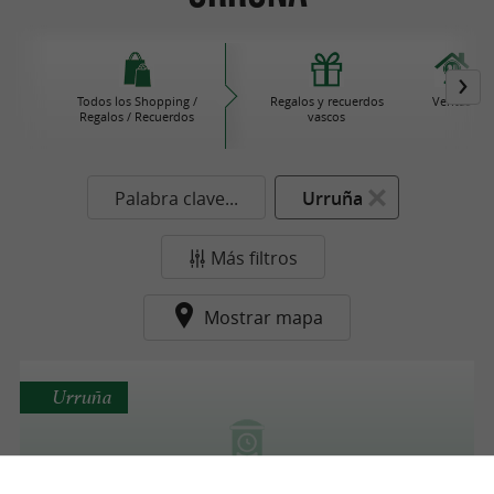
Todos los Shopping /
Regalos y recuerdos
Ventas
Regalos / Recuerdos
vascos
Palabra clave...
Urruña
Más filtros
Mostrar mapa
Urruña