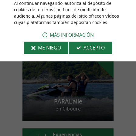
Unikvintage64
Al continuar navegando, autoriza al depósito de
cookies de terceros con fines de
medición de
audiencia
. Algunas páginas del sitio ofrecen
vídeos
cuyas plataformas también depositan cookies.
MÁS INFORMACIÓN
n
u
e
s
t
r
o
a
v
o
r
i
t
f
o
ME NIEGO
ACCEPTO
PARAL'aile
en Ciboure
Experiencias