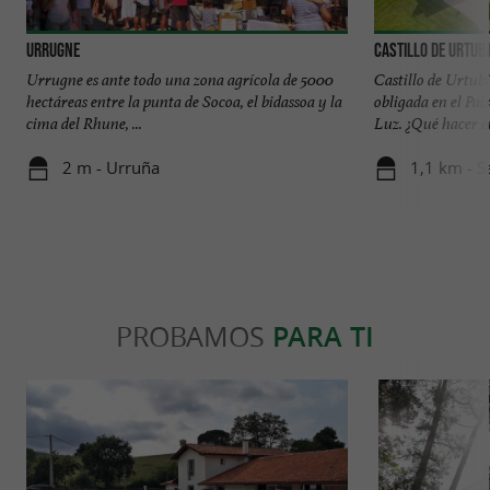
Urrugne
Castillo de Urtubi
Urrugne es ante todo una zona agrícola de 5000
Castillo de Urtub
hectáreas entre la punta de Socoa, el bidassoa y la
obligada en el Paí
cima del Rhune, ...
Luz. ¿Qué hacer en
2 m - Urruña
1,1 km - S
PROBAMOS
PARA TI