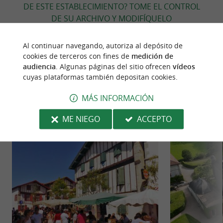
DE ESTE ESTABLECIMIENTO? TOME EL CONTROL
DE SU ARCHIVO Y MODIFÍQUELO
SEGÚN SUS DESEOS...
Al continuar navegando, autoriza al depósito de
cookies de terceros con fines de
medición de
audiencia
. Algunas páginas del sitio ofrecen
vídeos
PARA DESCUBRIR
ALREDEDOR
cuyas plataformas también depositan cookies.
MÁS INFORMACIÓN
Descubrir
Información
Alojamiento
ME NIEGO
ACCEPTO