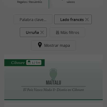
Regalos / Recuerdos
vascos
Palabra clave...
Lado francés
Urruña
Más filtros
Mostrar mapa
Ciboure
3.7 km
Maïtalu
El País Vasco Moda & Diseño en Ciboure