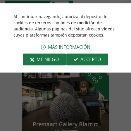
San Juan de Luz
4.2 km
Al continuar navegando, autoriza al depósito de
cookies de terceros con fines de
medición de
Marcel Travel Posters
audiencia
. Algunas páginas del sitio ofrecen
vídeos
cuyas plataformas también depositan cookies.
Decoración en Saint-Jean-de-Luz
MÁS INFORMACIÓN
ME NIEGO
ACCEPTO
n
u
e
s
t
r
o
a
v
o
r
i
t
f
o
Prestaart Gallery Biarritz