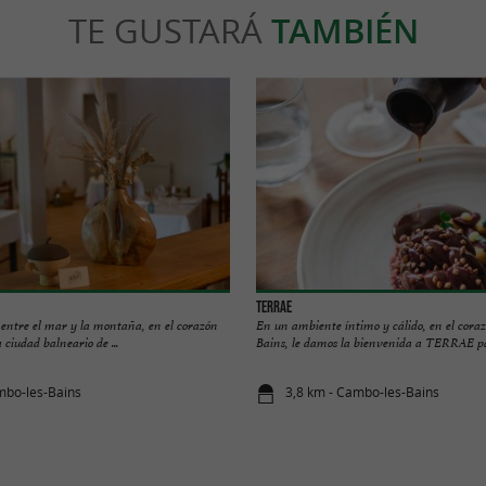
TE GUSTARÁ
TAMBIÉN
TERRAE
 entre el mar y la montaña, en el corazón
En un ambiente íntimo y cálido, en el cor
a ciudad balneario de ...
Bains, le damos la bienvenida a TERRAE par
mbo-les-Bains
3,8 km - Cambo-les-Bains