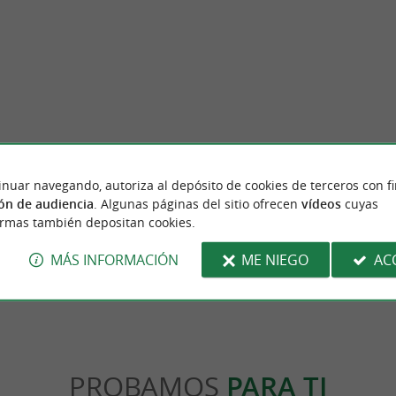
Hasparren
inuar navegando, autoriza al depósito de cookies de terceros con f
 que domina, Cambo-les-Bains estuvo ocupada
Dominada por los Ursuya, Hasparren se des
ón de audiencia
. Algunas páginas del sitio ofrecen
vídeos
cuyas
stóricos. La notoriedad de Cambó ...
con curtiembres, luego con la fabricación de 
ormas también depositan cookies.
mbo-les-Bains
4,2 km - Hasparren
MÁS INFORMACIÓN
ME NIEGO
AC
PROBAMOS
PARA TI