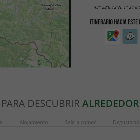
43° 22'6.12"N, 1° 21'8
ITINERARIO HACIA ESTE
PARA DESCUBRIR
ALREDEDOR
ón
Alojamiento
Salir a comer
Degustació