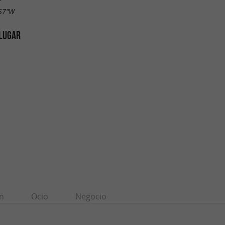
.57"W
 LUGAR
n
Ocio
Negocio