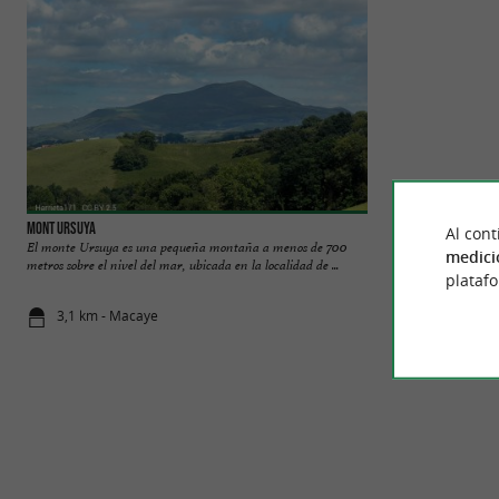
Mont Ursuya
Cambo-les-Bains
Al cont
El monte Ursuya es una pequeña montaña a menos de 700
A orillas del Nive
medici
metros sobre el nivel del mar, ubicada en la localidad de ...
desde tiempos prehi
plataf
3,1 km - Macaye
3,8 km - Ca