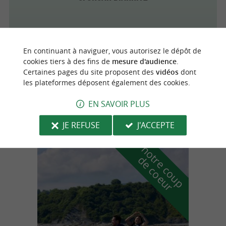
En continuant à naviguer, vous autorisez le dépôt de
Urrugne
cookies tiers à des fins de
mesure d'audience
.
Certaines pages du site proposent des
vidéos
dont
les plateformes déposent également des cookies.
EWIGO Urrugne-Socoa
EN SAVOIR PLUS
Achat, Vente, Reprise à Urrugne
JE REFUSE
J'ACCEPTE
n
o
t
e
c
o
u
p
e
c
o
e
u
r
d
r