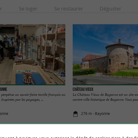
r
Se loger
Se restaurer
Déguster
yonne
Château Vieux
 perpétue un savoir-faire textile français au
Le Château Vieux de Bayonne est un site 
nspirées par les paysages, ...
centre-ville historique de Bayonne. Vous pour
yonne
276 m - Bayonne