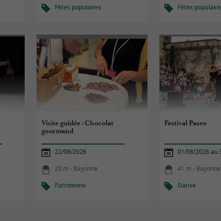
Fêtes populaires
Fêtes populair
Visite guidée : Chocolat
Festival Paseo
gourmand
22/08/2026
01/08/2026 au 
25 m - Bayonne
41 m - Bayonne
Patrimoine
Danse