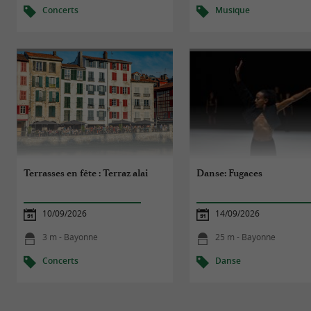
Concerts
Musique
Terrasses en fête : Terraz alai
Danse: Fugaces
10/09/2026
14/09/2026
3 m - Bayonne
25 m - Bayonne
Concerts
Danse