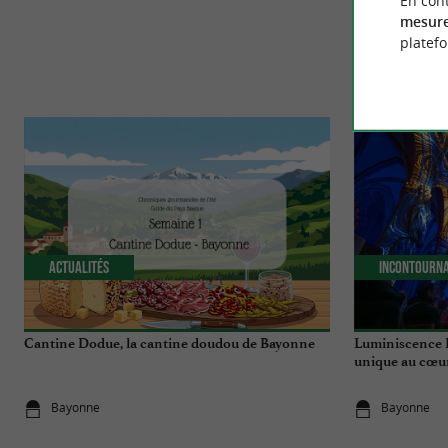
En cont
mesure
platef
Actualités
Incontourn
Cantine Dodue, la cantine doudou de Bayonne
Luminiscence B
unique au cœur
Bayonne
Bayonne