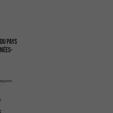
 DU PAYS
ÉNÉES-
 Bayonne
6
S