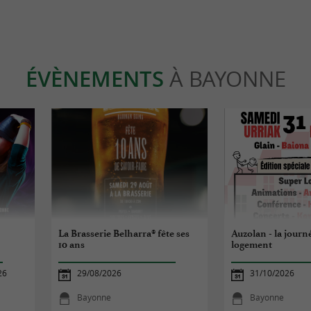
ÉVÈNEMENTS
À BAYONNE
La Brasserie Belharra® fête ses
Auzolan - la journ
10 ans
logement
26
29/08/2026
31/10/2026
Bayonne
Bayonne