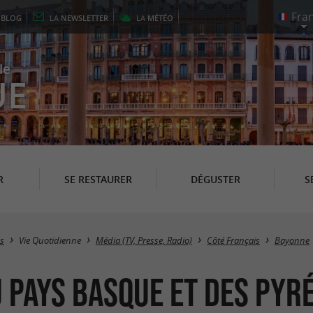
E
BLOG
LA
NEWSLETTER
LA
MÉTÉO
le
UE
R
SE RESTAURER
DÉGUSTER
S
es
Vie Quotidienne
Média (TV, Presse, Radio)
Côté Français
Bayonne
u Pays Basque et des Py