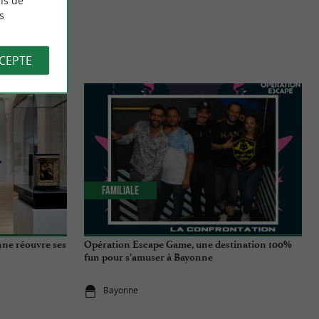
ns de
s
S
CCEPTE
Familiale
ne réouvre ses
Opération Escape Game, une destination 100%
fun pour s’amuser à Bayonne
Bayonne