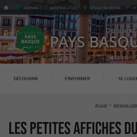
L'
AGENDA
ADRESSES
UTILES
GEO
LOCALISATION
L
Découvrez 
PAYS BASQ
DÉCOUVRIR
S'INFORMER
SE LOGE
Accueil
Adresses util
Les Petites Affiches d