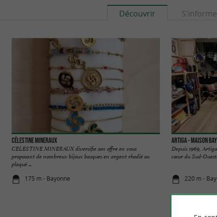
Découvrir
S'informe
Célestine Mineraux
Artiga - Maison Ba
CELESTINE MINERAUX diversifie son offre en vous
Depuis 1969, Artiga
proposant de nombreux bijoux basques en argent rhodié ou
cœur du Sud-Ouest. I
plaqué ...
175 m - Bayonne
220 m - Ba