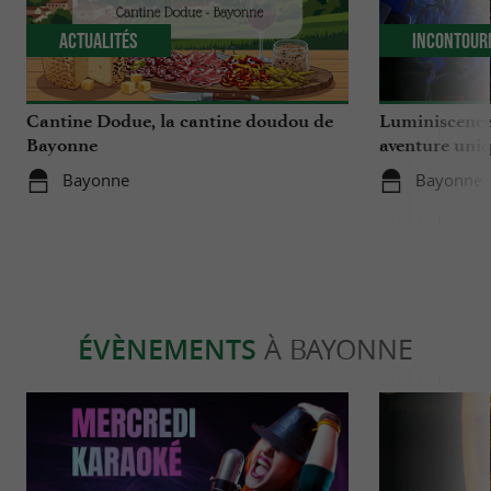
Actualités
Incontour
Cantine Dodue, la cantine doudou de
Luminiscence
Bayonne
aventure uniq
cathédrale S
Bayonne
Bayonne
ÉVÈNEMENTS
À BAYONNE