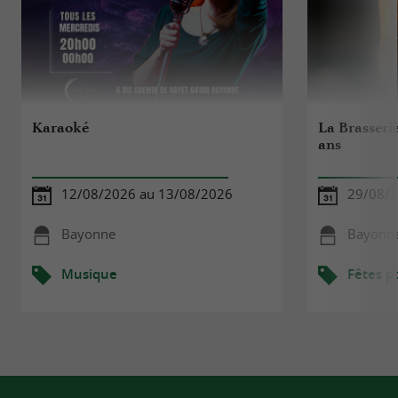
Karaoké
La Brasserie
ans
12/08/2026 au 13/08/2026
29/08/
Bayonne
Bayonn
Musique
Fêtes p