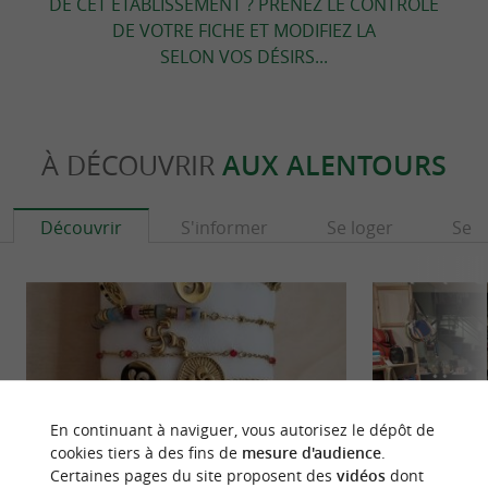
DE CET ÉTABLISSEMENT ? PRENEZ LE CONTRÔLE
DE VOTRE FICHE ET MODIFIEZ LA
SELON VOS DÉSIRS...
À DÉCOUVRIR
AUX ALENTOURS
Découvrir
S'informer
Se loger
Se r
En continuant à naviguer, vous autorisez le dépôt de
cookies tiers à des fins de
mesure d'audience
.
Certaines pages du site proposent des
vidéos
dont