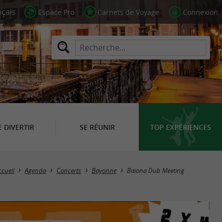
Espace Pro
Carnets de Voyage
Connexion
E DIVERTIR
SE RÉUNIR
TOP EXPÉRIENCES
ccueil
Agenda
Concerts
Bayonne
Baiona Dub Meeting