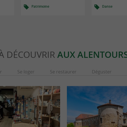
Patrimoine
Danse
À DÉCOUVRIR
AUX ALENTOUR
r
Se loger
Se restaurer
Déguster