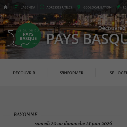
L'
AGENDA
ADRESSES
UTILES
GEO
LOCALISATION
L
Découvrez 
PAYS BASQ
DÉCOUVRIR
S'INFORMER
SE LOGE
BAYONNE
samedi 20 au dimanche 21 juin 2026