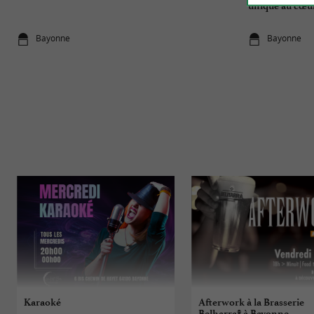
unique au cœur
Bayonne
Bayonne
Karaoké
Afterwork à la Brasserie
Belharra® à Bayonne