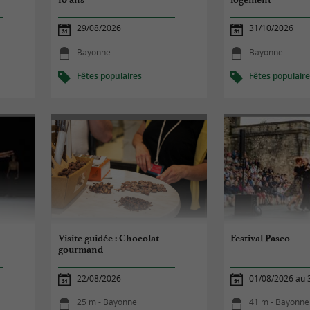
29/08/2026
31/10/2026
Bayonne
Bayonne
Fêtes populaires
Fêtes populair
Visite guidée : Chocolat
Festival Paseo
gourmand
22/08/2026
01/08/2026 au 
25 m - Bayonne
41 m - Bayonne