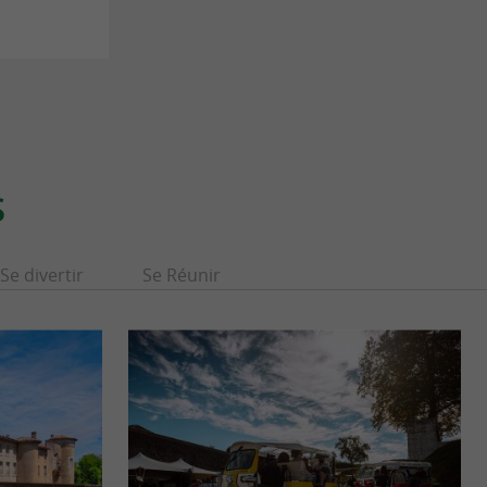
S
Se divertir
Se Réunir