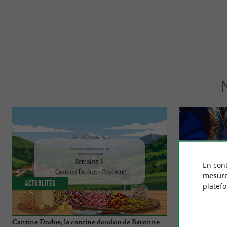
En cont
mesure
Actualités
Incontourn
platef
Cantine Dodue, la cantine doudou de Bayonne
Luminiscence B