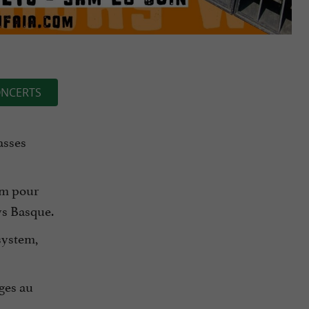
NCERTS
asses
em pour
ys Basque.
system,
ages au