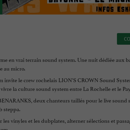
CO
rme en vrai terrain sound system. Une nuit dédiée aux b
ve au micro.
tem invite le crew rochelais LION’S CROWN Sound Syst
 vivre la culture sound system entre La Rochelle et le Pa
BENARANKS, deux chanteurs taillés pour le live sound 
ub steppa.
les vinyles et les dubplates, alterner sélections et pass
tem.