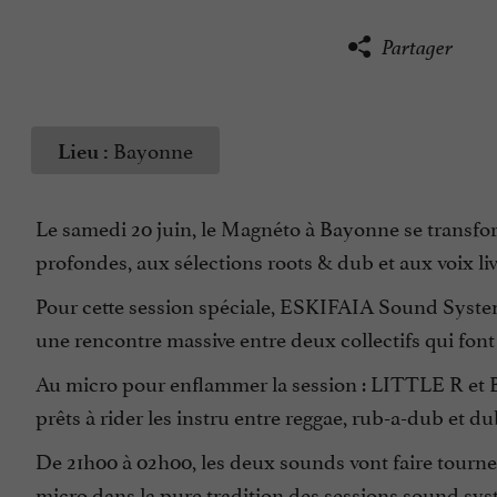
Partager
Bayonne
Lieu :
Le samedi 20 juin, le Magnéto à Bayonne se transfo
profondes, aux sélections roots & dub et aux voix li
Pour cette session spéciale, ESKIFAIA Sound Sys
une rencontre massive entre deux collectifs qui font
Au micro pour enflammer la session : LITTLE R et 
prêts à rider les instru entre reggae, rub-a-dub et d
De 21h00 à 02h00, les deux sounds vont faire tourner 
micro dans la pure tradition des sessions sound sys