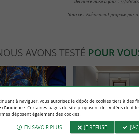
dernière mise à jour :
11/06/202
Source :
Evènement proposé par un
NOUS AVONS TESTÉ
POUR VOU
inuant à naviguer, vous autorisez le dépôt de cookies tiers à des fi
 d'audience
. Certaines pages du site proposent des
vidéos
dont le
able
Culturelle
ormes déposent également des cookies.
EN SAVOIR PLUS
JE REFUSE
J'A
ayonne : vivez une aventure
Le Musée Bonnat-Helleu de Bayon