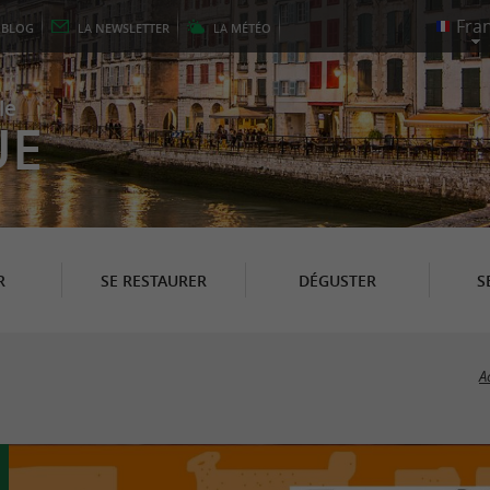
E
BLOG
LA
NEWSLETTER
LA
MÉTÉO
le
UE
R
SE RESTAURER
DÉGUSTER
S
A