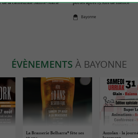
 de la cathédrale Sainte-Marie
portes après 15 Ans de silence
Bayonne
ÉVÈNEMENTS
À BAYONNE
La Brasserie Belharra® fête ses
Auzolan - la journ
10 ans
logement