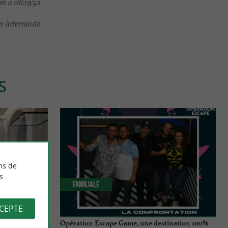
6 à 08:19:52
 internaute
S
ns de
s
Familiale
CCEPTE
ne réouvre ses
Opération Escape Game, une destination 100%