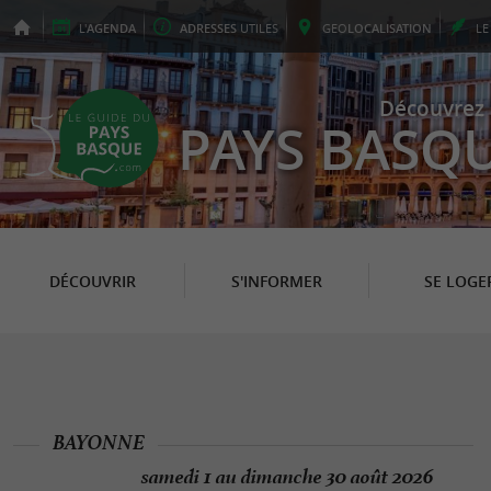
L'
AGENDA
ADRESSES
UTILES
GEO
LOCALISATION
L
Découvrez 
PAYS BASQ
DÉCOUVRIR
S'INFORMER
SE LOGE
BAYONNE
samedi 1 au dimanche 30 août 2026