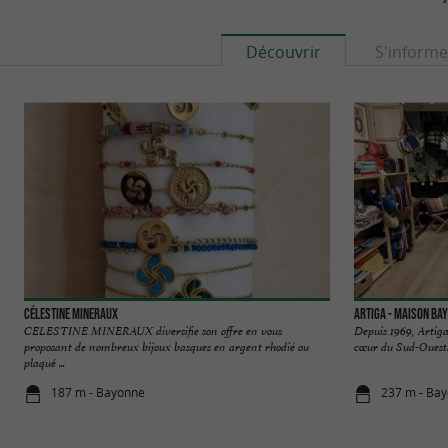
Découvrir
S'informe
Célestine Mineraux
Artiga - Maison Ba
CELESTINE MINERAUX diversifie son offre en vous
Depuis 1969, Artiga
proposant de nombreux bijoux basques en argent rhodié ou
cœur du Sud-Ouest. I
plaqué ...
187 m - Bayonne
237 m - Ba