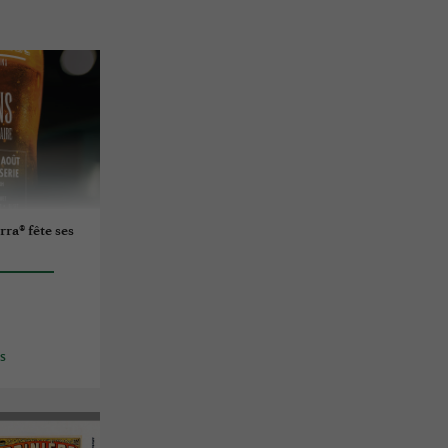
rra® fête ses
es