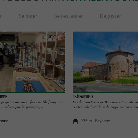
r
Se loger
Se restaurer
Déguster
yonne
Château Vieux
 perpétue un savoir-faire textile français au
Le Château Vieux de Bayonne est un site 
nspirées par les paysages, ...
centre-ville historique de Bayonne. Vous pour
yonne
275 m - Bayonne