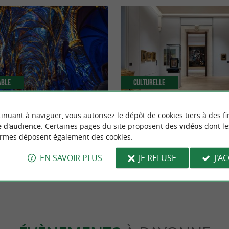
able
Culturelle
inuant à naviguer, vous autorisez le dépôt de cookies tiers à des fi
ayonne : vivez une aventure
Le Musée Bonnat-Helleu de Bayon
 d'audience
. Certaines pages du site proposent des
vidéos
dont le
 de la cathédrale Sainte-Marie
portes après 15 Ans de silence
ormes déposent également des cookies.
onne
41 m - Bayonne
EN SAVOIR PLUS
JE REFUSE
J'A