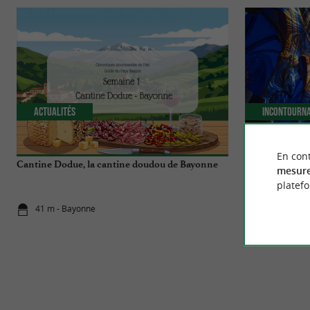
Actualités
Incontourn
En cont
Cantine Dodue, la cantine doudou de Bayonne
Luminiscence B
mesure
unique au cœur
platef
41 m - Bayonne
41 m - Bay