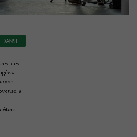
DANSE
aces, des
tagées.
sons :
joyeuse, à
 détour