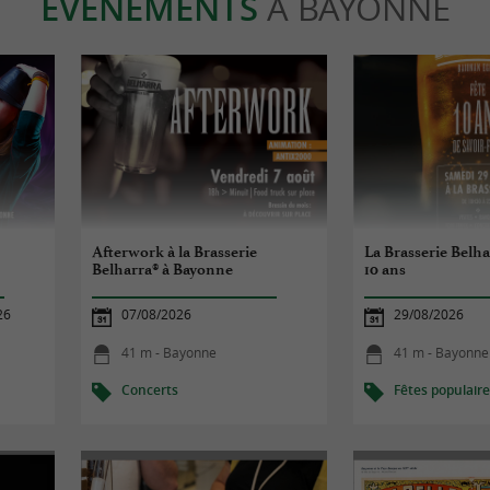
ÉVÈNEMENTS
À BAYONNE
Afterwork à la Brasserie
La Brasserie Belha
Belharra® à Bayonne
10 ans
26
07/08/2026
29/08/2026
41 m - Bayonne
41 m - Bayonne
Concerts
Fêtes populair