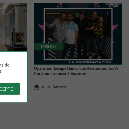
Familiale
ns de
ne réouvre ses
Opération Escape Game, une destination 100%
s
fun pour s’amuser à Bayonne
41 m - Bayonne
CCEPTE