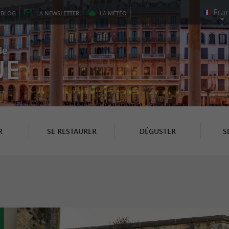
E
BLOG
LA
NEWSLETTER
LA
MÉTÉO
le
UE
R
SE RESTAURER
DÉGUSTER
S