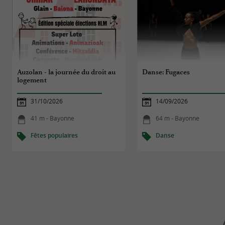
Auzolan - la journée du droit au
Danse: Fugaces
logement
31/10/2026
14/09/2026
41 m - Bayonne
64 m - Bayonne
Fêtes populaires
Danse