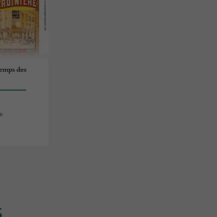
 temps des
e
S