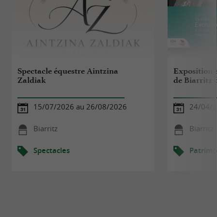
Spectacle équestre Aintzina
Exposition e
Zaldiak
de Biarritz 
15/07/2026 au 26/08/2026
24/04/2
Biarritz
Biarritz
Spectacles
Patrimo