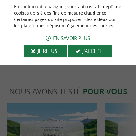
En continuant à naviguer, vous autorisez le dépôt de
SITE INTERNET DE L'ÉVÈNEMENT
cookies tiers à des fins de
mesure d'audience
.
Certaines pages du site proposent des
vidéos
dont
les plateformes déposent également des cookies.
EN SAVOIR PLUS
dernière mise à jour :
27/04/2026 à 08:03:43
JE REFUSE
J'ACCEPTE
Source :
Evènement proposé par un internaute
NOUS AVONS TESTÉ
POUR VOUS