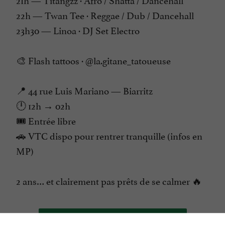
22h — Twan Tee · Reggae / Dub / Dancehall
23h30 — Linoa · DJ Set Electro
🎨 Flash tattoos · @la.gitane_tatoueuse
📍 44 rue Luis Mariano — Biarritz
🕛 12h → 02h
🎟️ Entrée libre
🚗 VTC dispo pour rentrer tranquille (infos en
MP)
2 ans… et clairement pas prêts de se calmer 🔥
CONTACTER L'ORGANISATEUR