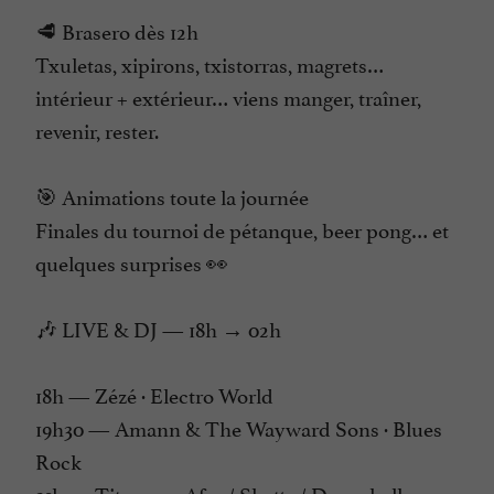
🥩 Brasero dès 12h
Txuletas, xipirons, txistorras, magrets…
intérieur + extérieur… viens manger, traîner,
revenir, rester.
🎯 Animations toute la journée
Finales du tournoi de pétanque, beer pong… et
quelques surprises 👀
🎶 LIVE & DJ — 18h → 02h
18h — Zézé · Electro World
19h30 — Amann & The Wayward Sons · Blues
Rock
21h — Titangzz · Afro / Shatta / Dancehall