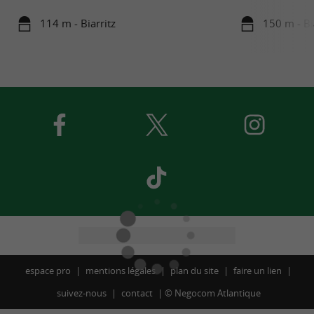
114 m - Biarritz
150 m - Bi
espace pro
mentions légales
plan du site
faire un lien
suivez-nous
contact
©
Negocom Atlantique