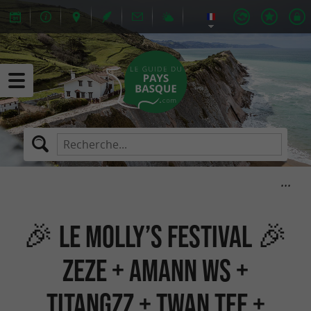
🎉 Le Molly’s Festival 🎉
ZEZE + Amann WS +
Titangzz + Twan Tee +