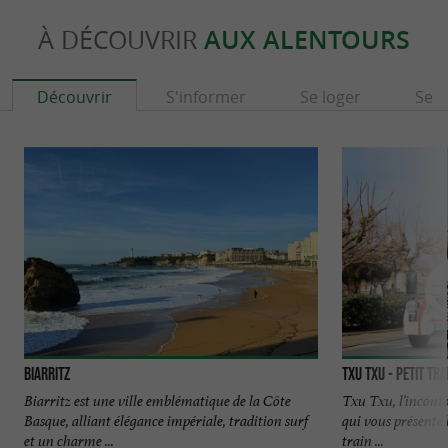
À DÉCOUVRIR
AUX ALENTOURS
Découvrir
S'informer
Se loger
Se r
Biarritz
TXU TXU - Petit Tra
Biarritz est une ville emblématique de la Côte
Txu Txu, l’inconto
Basque, alliant élégance impériale, tradition surf
qui vous présente 
et un charme ...
train ...