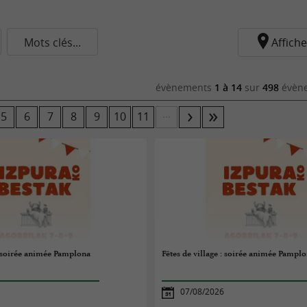
Mots clés...
Affiche
évènements
1 à 14
sur
498
évène
...
5
6
7
8
9
10
11
 : soirée animée Pamplona
Fêtes de village : soirée animée Pampl
07/08/2026