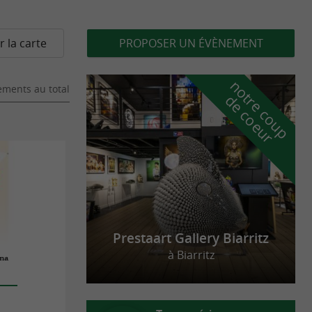
r la carte
PROPOSER UN ÉVÈNEMENT
n
o
t
e
c
o
u
p
e
c
o
e
u
ments au total
r
d
r
Prestaart Gallery Biarritz
à Biarritz
ona