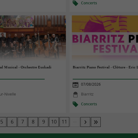
Concerts
al Musical - Orchestre Euskadi
Biarritz Piano Festival - Clôture - Eric 
07/08/2026
ur-Nivelle
Biarritz
Concerts
...
5
6
7
8
9
10
11