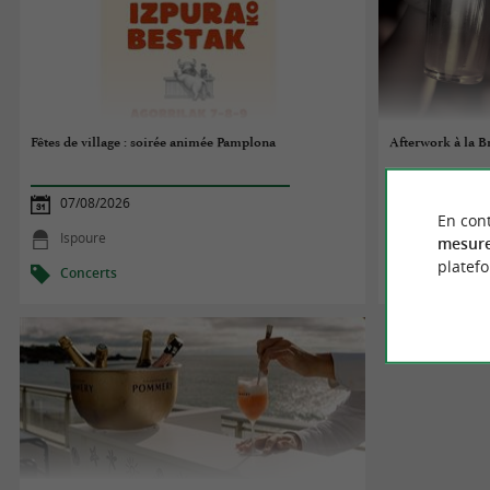
Fêtes de village : soirée animée Pamplona
Afterwork à la B
07/08/2026
07/08/2026
En cont
Ispoure
Bayonne
mesure
platef
Concerts
Concerts