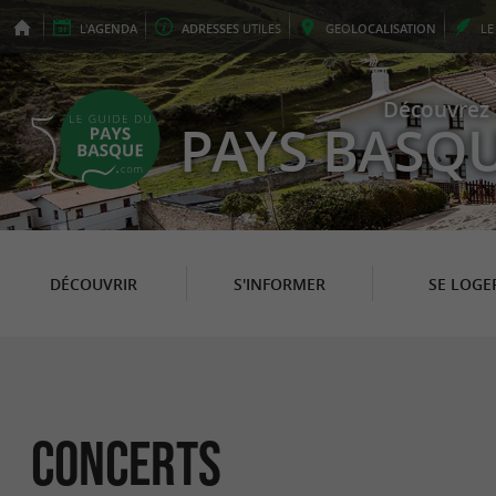
L'
AGENDA
ADRESSES
UTILES
GEO
LOCALISATION
L
Découvrez 
PAYS BASQ
DÉCOUVRIR
S'INFORMER
SE LOGE
Concerts