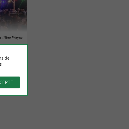
an : Nico Wayne
ns de
s
CCEPTE