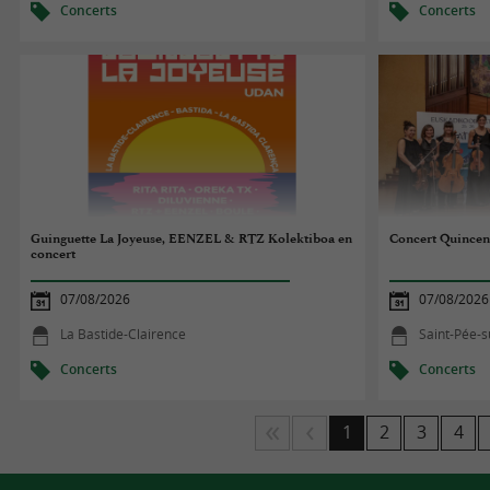
Concerts
Concerts
Guinguette La Joyeuse, EENZEL & RTZ Kolektiboa en
Concert Quincen
concert
07/08/2026
07/08/2026
La Bastide-Clairence
Saint-Pée-s
Concerts
Concerts
1
2
3
4