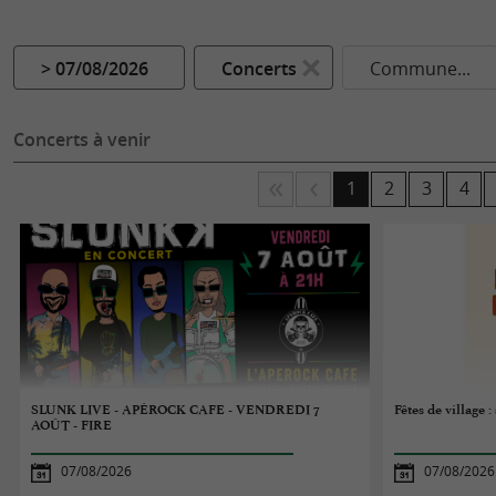
> 07/08/2026
Concerts
Commune...
Concerts à venir
1
2
3
4
SLUNK LIVE - APÉROCK CAFE - VENDREDI 7
Fêtes de village
AOÛT - FIRE
07/08/2026
07/08/2026