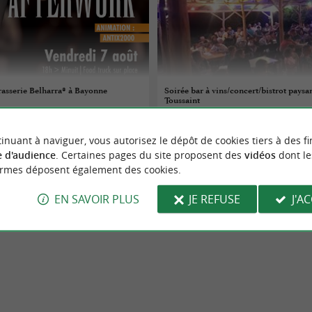
rasserie Belharra® à Bayonne
Soirée bar à vins/concert/bistrot pays
Toussaint
07/08/2026
inuant à naviguer, vous autorisez le dépôt de cookies tiers à des fi
Jaxu
 d'audience
. Certaines pages du site proposent des
vidéos
dont le
ormes déposent également des cookies.
Concerts
EN SAVOIR PLUS
JE REFUSE
J'A