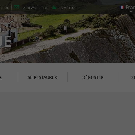
E
BLOG
LA
NEWSLETTER
LA
MÉTÉO
le
UE
R
SE RESTAURER
DÉGUSTER
S