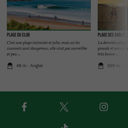
Plage du Club
Plage des Sables 
C'est une plage intimiste et jolie, mais où les
La dernière plage 
courants sont dangereux, elle n'est pas surveillée
grande et entourée
et peu ...
très bonne ...
48 m - Anglet
309 m - An