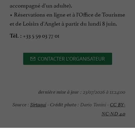
accompagné d'un adulte).
• Réservations en ligne et à l'Office de Tourisme
et de Loisirs d'Anglet à partir du lundi 8 juin.
+33 5 59 03 77 01
Tél. :
CONTACTER L'ORGANISATEUR
dernière mise à jour :
23/07/2026 à 11:24:00
Source :
Crédit photo :
Sirtaqui
-
Dario Tonini -
CC BY-
NC-ND 4.0