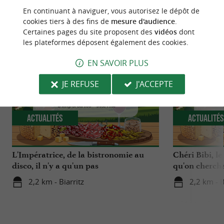
En continuant à naviguer, vous autorisez le dépôt de
NOUS AVONS TESTÉ
POUR VOUS
cookies tiers à des fins de
mesure d'audience
.
Certaines pages du site proposent des
vidéos
dont
les plateformes déposent également des cookies.
EN SAVOIR PLUS
JE REFUSE
J'ACCEPTE
Actualités
Actualité
L'Impératrice, de la bistronomie au
Chéri Bibi, le
disco, il n'y a qu'un pas
qu'on chercha
2,2 km - Biarritz
2,2 km - B