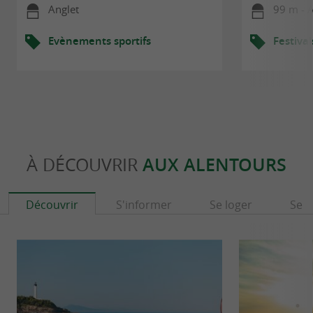
Anglet
99 m - 
Evènements sportifs
Festival
À DÉCOUVRIR
AUX ALENTOURS
Découvrir
S'informer
Se loger
Se r