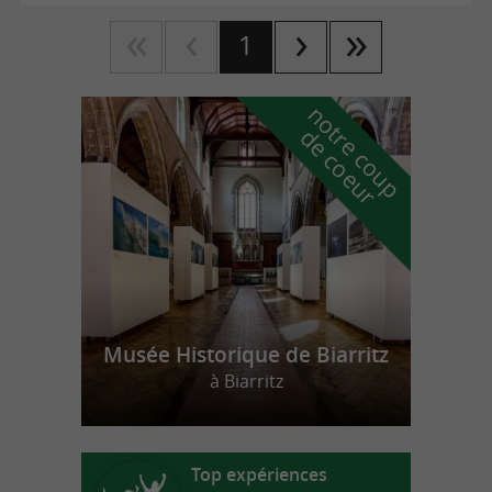
1
n
o
t
e
c
o
u
p
e
c
o
e
u
r
d
r
Musée Historique de Biarritz
à Biarritz
Top expériences