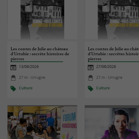
Les contes de Julie au château
Les contes de Julie au châ
d'Urtubie : secrète histoires de
d'Urtubie : secrètes histoi
pierres
pierres
13/08/2026
27/08/2026
27 m - Urrugne
27 m - Urrugne
Culture
Culture