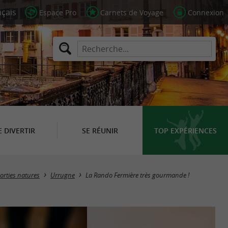
Espace Pro
Carnets de Voyage
Connexion
E DIVERTIR
SE RÉUNIR
TOP EXPÉRIENCES
orties natures
Urrugne
La Rando Fermière très gourmande !