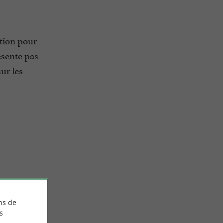
ition pour
ésente pas
ur les
ns de
s