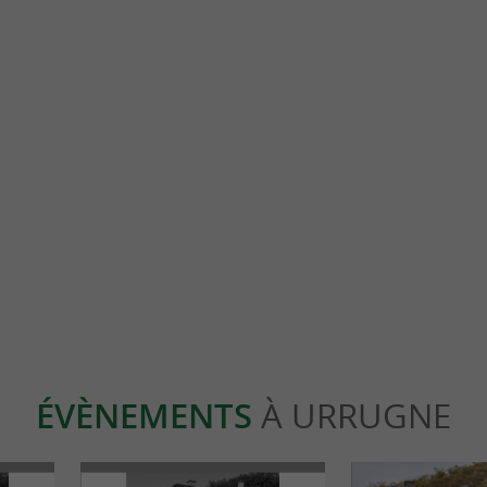
Détente
ow Park : activités en extérieur,
Camping Aire Ona : au vert et au 
 et petits enfants !
découvrir le Pays Basque à votre 
Urrugne
ÉVÈNEMENTS
À URRUGNE