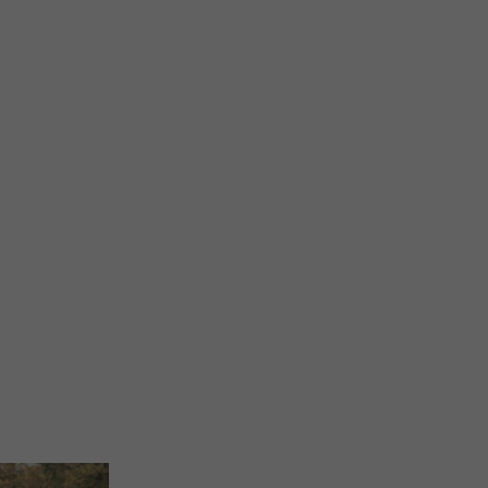
Festive
calme pour
Sorgin Gaua à Ciboure : vivez la Nuit des
rythme
Sorcières début février
3,4 km - Ciboure