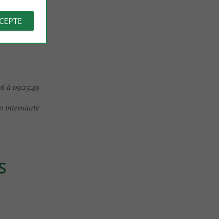
CCEPTE
6 à 09:25:49
 internaute
S