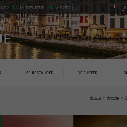
E
BLOG
LA
NEWSLETTER
LA
MÉTÉO
le
UE
R
SE RESTAURER
DÉGUSTER
S
Accueil
Agenda
S