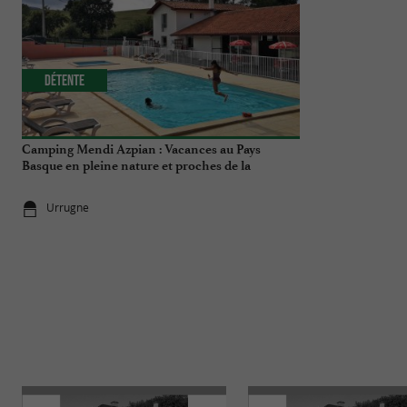
Détente
Festive
Camping Mendi Azpian : Vacances au Pays
Une journée à W
Basque en pleine nature et proches de la
pour les grands
montagne
Urrugne
Urrugne