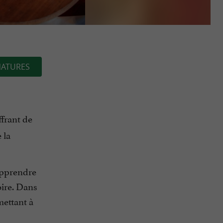
NATURES
ffrant de
 la
 apprendre
oire. Dans
ettant à