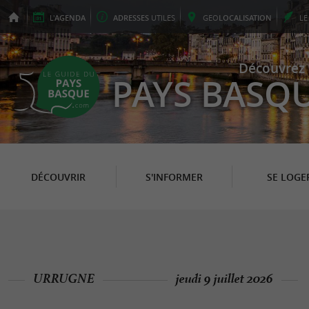
L'
AGENDA
ADRESSES
UTILES
GEO
LOCALISATION
L
Découvrez 
PAYS BASQ
DÉCOUVRIR
S'INFORMER
SE LOGE
URRUGNE
jeudi 9 juillet 2026