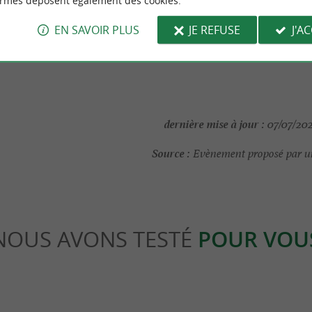
ormes déposent également des cookies.
EN SAVOIR PLUS
JE REFUSE
J'A
EUR
SITE INTERNET DE L'ÉVÈNEMENT
dernière mise à jour :
07/07/202
Source :
Evènement proposé par un
NOUS AVONS TESTÉ
POUR VOU