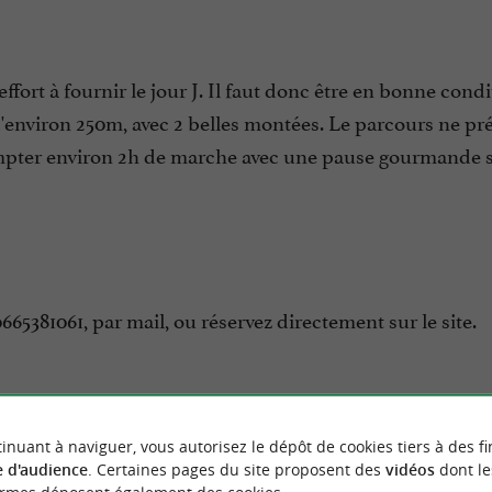
ffort à fournir le jour J. Il faut donc être en bonne cond
d'environ 250m, avec 2 belles montées. Le parcours ne pr
compter environ 2h de marche avec une pause gourmande s
65381061, par mail, ou réservez directement sur le site.
inuant à naviguer, vous autorisez le dépôt de cookies tiers à des fi
 d'audience
. Certaines pages du site proposent des
vidéos
dont le