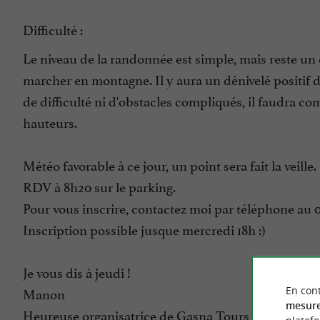
Difficulté :
Le niveau de la randonnée est simple, mais reste un e
marcher en montagne. Il y aura un dénivelé positif 
de difficulté ni d'obstacles compliqués, il faudra 
hauteurs.
Météo favorable à ce jour, un point sera fait la veille.
RDV à 8h20 sur le parking.
Pour vous inscrire, contactez moi par téléphone au 06
Inscription possible jusque mercredi 18h :)
Je vous dis à jeudi !
Manon
En cont
mesure
Heureuse organisatrice de Gasna Tours