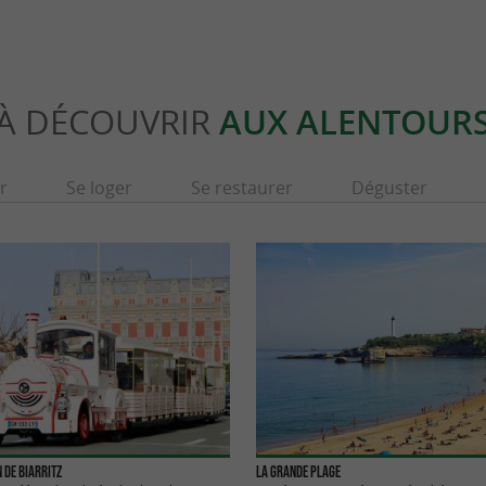
À DÉCOUVRIR
AUX ALENTOUR
r
Se loger
Se restaurer
Déguster
n de Biarritz
La Grande Plage