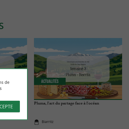
S
Actualités
ns de
s
che
Pluma, l'art du partage face à l'océan
CCEPTE
Biarritz