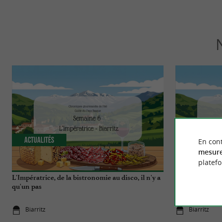
Actualités
Actualités
En cont
mesure
platef
L'Impératrice, de la bistronomie au disco, il n'y a
Chéri Bibi, le 
qu'un pas
cherchait tous
Biarritz
Biarritz