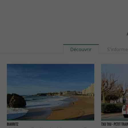
Découvrir
S'informe
Biarritz
TXU TXU - Petit Trai