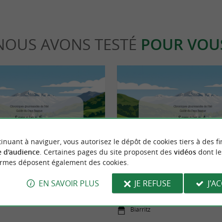
NOUS AVONS TESTÉ
POUR VOU
Actualités
inuant à naviguer, vous autorisez le dépôt de cookies tiers à des fi
 d'audience
. Certaines pages du site proposent des
vidéos
dont le
ormes déposent également des cookies.
bar à vins de quartier qu'on
La Marine, votre futur port d'atta
EN SAVOIR PLUS
JE REFUSE
J'A
Biarritz