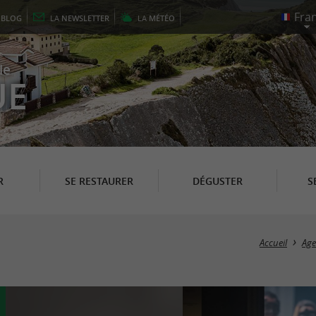
E
BLOG
LA
NEWSLETTER
LA
MÉTÉO
le
UE
R
SE RESTAURER
DÉGUSTER
S
Accueil
Ag