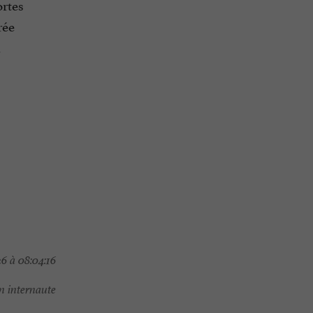
ortes
rée
n
6 à 08:04:16
 internaute