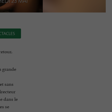
CTACLES
retour.
en grande
et sans
irecteur
e dans le
es se