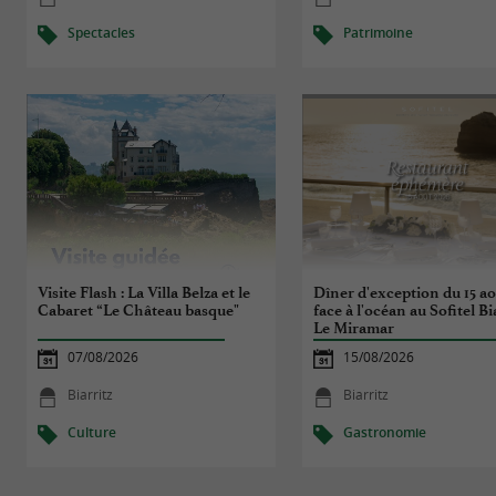
Spectacles
Patrimoine
Visite Flash : La Villa Belza et le
Dîner d'exception du 15 a
Cabaret “Le Château basque"
face à l'océan au Sofitel Bi
Le Miramar
07/08/2026
15/08/2026
Biarritz
Biarritz
Culture
Gastronomie