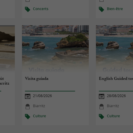
Concerts
Bien-être
oût
Visita guiada
English Guided to
arritz
21/08/2026
28/08/2026
Biarritz
Biarritz
Culture
Culture