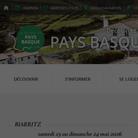
L'
AGENDA
ADRESSES
UTILES
GEO
LOCALISATION
L
Découvrez 
PAYS BASQ
DÉCOUVRIR
S'INFORMER
SE LOGE
BIARRITZ
samedi 23 au dimanche 24 mai 2026