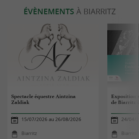
ÉVÈNEMENTS
À BIARRITZ
Spectacle équestre Aintzina
Exposition e
Zaldiak
de Biarritz 
15/07/2026 au 26/08/2026
24/04/2
Biarritz
Biarritz