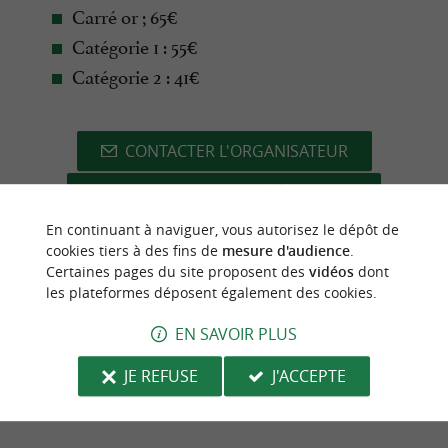
Carré or ; 65€
Catégorie 1 : 55€
Catégorie 2 : 41€
CONTACTER L'ORGANISATEUR
SITE INTERNET DE L'ÉVÈNEMENT
En continuant à naviguer, vous autorisez le dépôt de
cookies tiers à des fins de
mesure d'audience
.
Certaines pages du site proposent des
vidéos
dont
les plateformes déposent également des cookies.
dernière mise à jour :
13/11/2025 à 11:32:53
EN SAVOIR PLUS
Source :
Evènement proposé par un internaute
JE REFUSE
J'ACCEPTE