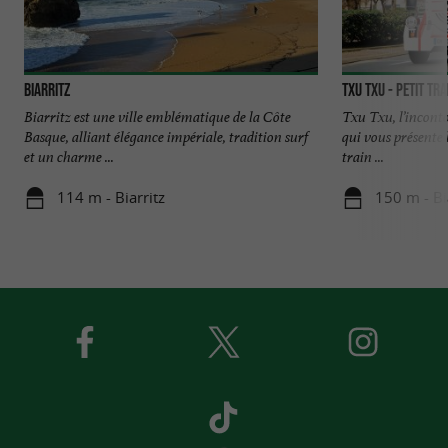
Biarritz
TXU TXU - Petit Tra
Biarritz est une ville emblématique de la Côte
Txu Txu, l’inconto
Basque, alliant élégance impériale, tradition surf
qui vous présente 
et un charme ...
train ...
114 m - Biarritz
150 m - Bi