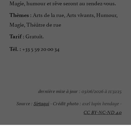
Magie, humour et rêve seront au rendez-vous.
Arts de la rue, Arts vivants, Humour,
Thèmes :
Magie, Théâtre de rue
Gratuit.
Tarif :
+33 5 59 20 00 34
Tél. :
dernière mise à jour :
03/06/2026 à 11:32:15
Source :
Crédit photo :
Sirtaqui
-
axel lupin hendaye -
CC BY-NC-ND 4.0