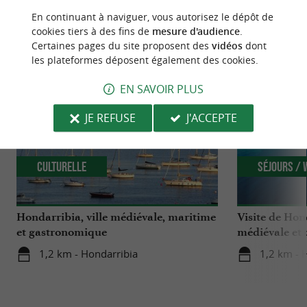
En continuant à naviguer, vous autorisez le dépôt de
cookies tiers à des fins de
mesure d'audience
.
NOUS AVONS TESTÉ
POUR VOUS
Certaines pages du site proposent des
vidéos
dont
les plateformes déposent également des cookies.
EN SAVOIR PLUS
JE REFUSE
J'ACCEPTE
Culturelle
Séjours /
Hondarribia, ville médiévale, maritime
Visite de Hond
et gastronomique
médiévale et
charme !
1,2 km - Hondarribia
1,2 km - 