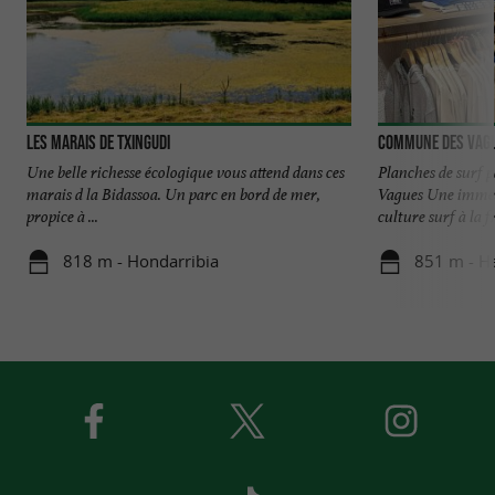
Les marais de Txingudi
Commune Des Vag
Une belle richesse écologique vous attend dans ces
Planches de surf
marais d la Bidassoa. Un parc en bord de mer,
Vagues Une immer
propice à ...
culture surf à la fr
818 m - Hondarribia
851 m - H