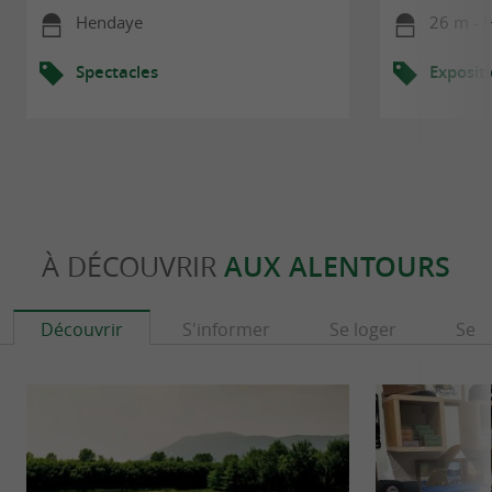
Hendaye
26 m - 
Spectacles
Exposit
À DÉCOUVRIR
AUX ALENTOURS
Découvrir
S'informer
Se loger
Se r