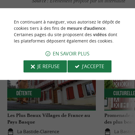
Source :
Evènement proposé par un internaute
En continuant à naviguer, vous autorisez le dépôt de
cookies tiers à des fins de
mesure d'audience
.
Certaines pages du site proposent des
vidéos
dont
NOUS AVONS TESTÉ
POUR VOUS
les plateformes déposent également des cookies.
EN SAVOIR PLUS
JE REFUSE
J'ACCEPTE
Détente
Culturell
Les Plus Beaux Villages de France au
Promenade à 
Pays Basque
des plus beau
La Bastide-Clairence
La Bastid