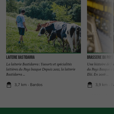
Laiterie Bastidarra
Brasserie du Pays
La laiterie Bastidarra : Yaourts et spécialités
Une histoire de fa
laitières du Pays basque Depuis 2011, la laiterie
du Pays Basque a 
Bastidarra ...
Eki. En 2016 ...
3,7 km - Bardos
3,9 km - 