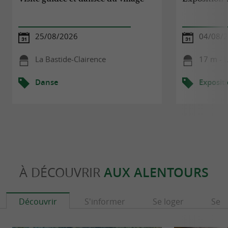
25/08/2026
04/08/2
La Bastide-Clairence
17 m - L
Danse
Exposit
À DÉCOUVRIR
AUX ALENTOURS
Découvrir
S'informer
Se loger
Se r