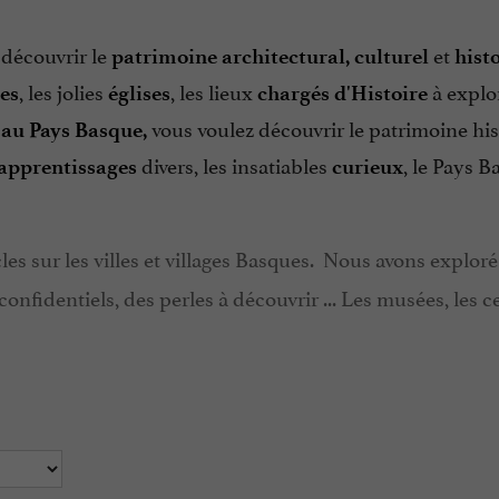
, découvrir le
et
patrimoine architectural, culturel
hist
, les jolies
, les lieux
à explor
res
églises
chargés d'Histoire
vous voulez découvrir le patrimoine his
 au Pays Basque,
divers, les insatiables
, le Pays B
'apprentissages
curieux
cles sur les villes et villages Basques. Nous avons explor
confidentiels, des perles à découvrir ... Les musées, les c