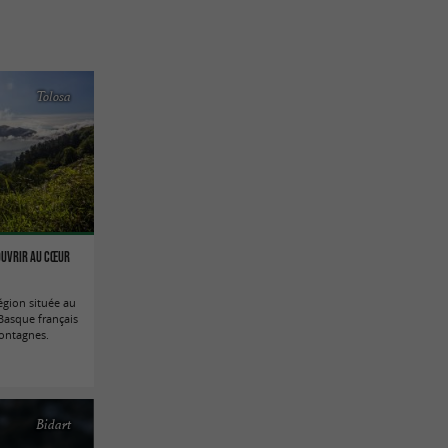
Tolosa
ouvrir au cœur
égion située au
 Basque français
montagnes.
Bidart