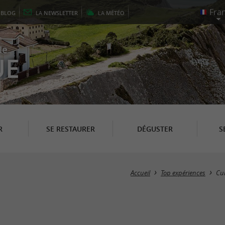
E
BLOG
LA
NEWSLETTER
LA
MÉTÉO
le
UE
R
SE RESTAURER
DÉGUSTER
S
Accueil
Top expériences
Cul