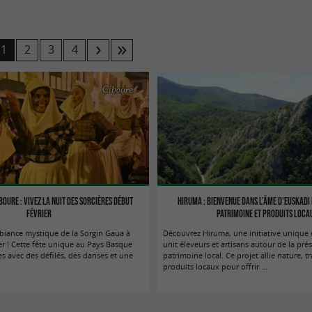
1
2
3
4
Ciboure
boure : vivez la Nuit des Sorcières début
Hiruma : bienvenue dans l'âme d'Euskadi
février
patrimoine et produits loca
biance mystique de la Sorgin Gaua à
Découvrez Hiruma, une initiative unique 
ier ! Cette fête unique au Pays Basque
unit éleveurs et artisans autour de la pré
res avec des défilés, des danses et une
patrimoine local. Ce projet allie nature, tr
produits locaux pour offrir ...