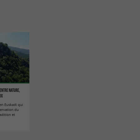
 entre nature,
ux
en Euskadi qui
servation du
adition et