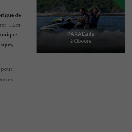
de
orique
er ... Les
torique,
PARAL'aile
à Ciboure
asque,
é pour
entres