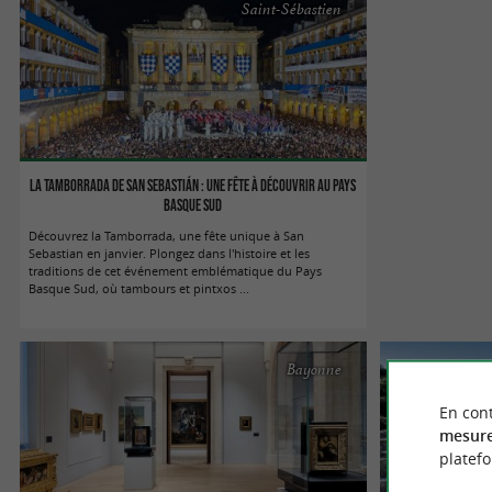
Saint-Sébastien
La Tamborrada de San Sebastián : une fête à découvrir au Pays
Basque Sud
Découvrez la Tamborrada, une fête unique à San
Sebastian en janvier. Plongez dans l'histoire et les
traditions de cet événement emblématique du Pays
Basque Sud, où tambours et pintxos ...
Bayonne
En cont
mesure
platef