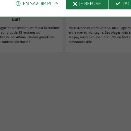
EN SAVOIR PLUS
JE REFUSE
J'A
 d’Añana, un joyau naturel à découvrir en
Getaria, un incontournable de la côte du Gi
Alava
ugué en un instant, attiré par la sublime
Nous avons exploré Getaria, un village 
 sur plus de 13 hectares qui
entre mer et montagne. Ses plages idéales
llée du sel Añana. Ouvrez grands les
ses paysages à couper le souffle en font 
 sublime spectacle !
incontournable. ...