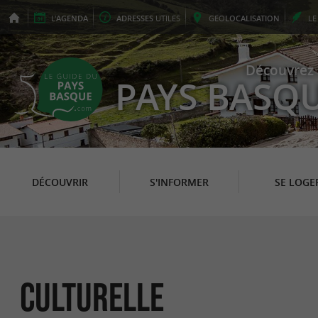
L'
AGENDA
ADRESSES
UTILES
GEO
LOCALISATION
L
Découvrez 
PAYS BASQ
DÉCOUVRIR
S'INFORMER
SE LOGE
Culturelle