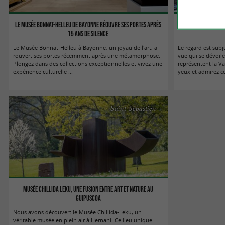
Le Musée Bonnat-Helleu de Bayonne réouvre ses portes après
La Vallée du sel
15 Ans de silence
Le Musée Bonnat-Helleu à Bayonne, un joyau de l'art, a
Le regard est subj
rouvert ses portes récemment après une métamorphose.
vue qui se dévoile
Plongez dans des collections exceptionnelles et vivez une
représentent la Va
expérience culturelle ...
yeux et admirez ce
Saint-Sébastien
Musée Chillida Leku, une fusion entre art et nature au
Guipuscoa
Nous avons découvert le Musée Chillida-Leku, un
véritable musée en plein air à Hernani. Ce lieu unique