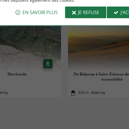
ormes déposent également des cookies.
EN SAVOIR PLUS
JE REFUSE
J'A
Harriondo
De Bidarray à Saint-Etienne de
écomobilité
array
533 m - Bidarray