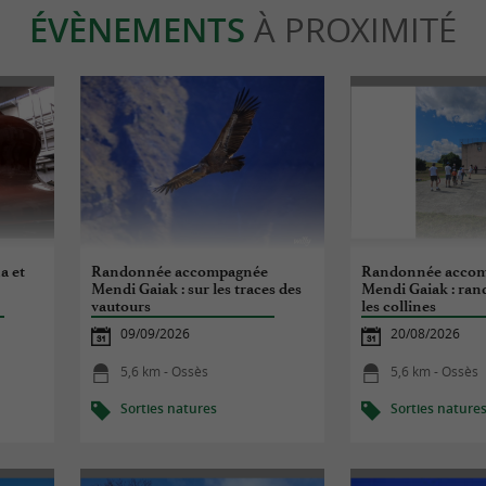
ÉVÈNEMENTS
À PROXIMITÉ
na et
Randonnée accompagnée
Randonnée acco
Mendi Gaiak : sur les traces des
Mendi Gaiak : ran
vautours
les collines
09/09/2026
20/08/2026
5,6 km - Ossès
5,6 km - Ossès
Sorties natures
Sorties nature