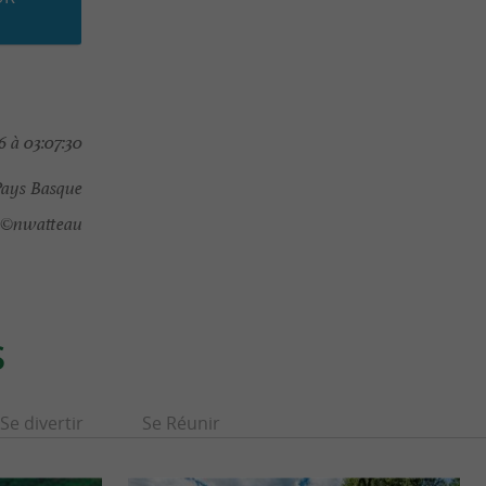
 à 03:07:30
Pays Basque
©nwatteau
S
Se divertir
Se Réunir