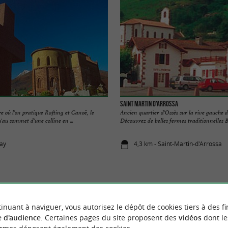
Saint Martin d'Arrossa
re où l'on pratique Rafting et Canoë, le
Ancien quartier d'Ossès sur la rive gauche d
u'au sommet d'une colline en ...
Découvrez de belles fermes traditionnelles Bas
ray
4,3 km - Saint-Martin-d'Arrossa
inuant à naviguer, vous autorisez le dépôt de cookies tiers à des fi
VOUS AIMEREZ
AUSSI
 d'audience
. Certaines pages du site proposent des
vidéos
dont le