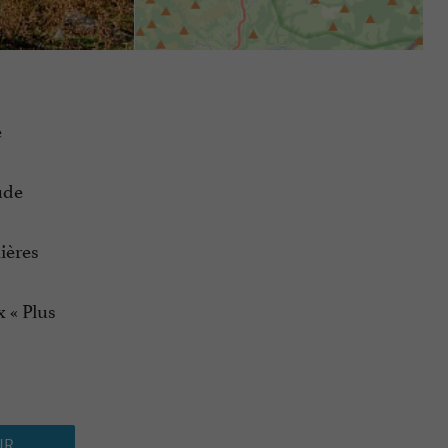
e
ude
ières
 « Plus
UR