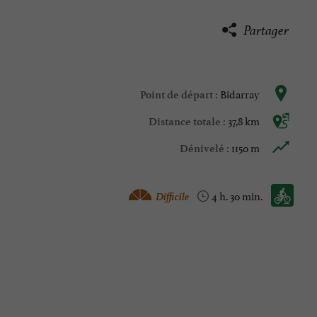
Partager
Bidarray
Point de départ :
37,8 km
Distance totale :
1150 m
Dénivelé :
Vtt :
Difficile
4 h. 30 min.