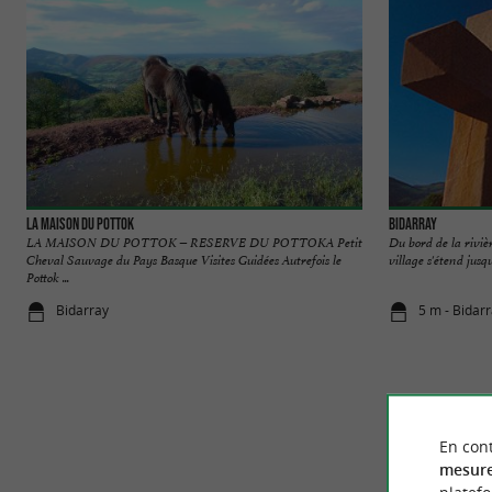
La Maison du Pottok
Bidarray
LA MAISON DU POTTOK – RESERVE DU POTTOKA Petit
Du bord de la riviè
Cheval Sauvage du Pays Basque Visites Guidées Autrefois le
village s'étend jusq
Pottok ...
Bidarray
5 m - Bidar
En cont
mesure