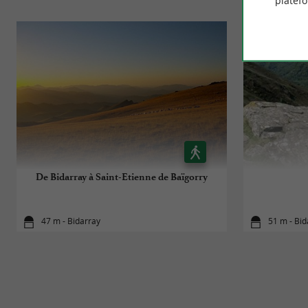
platef
De Bidarray à Saint-Etienne de Baïgorry
47 m - Bidarray
51 m - Bid