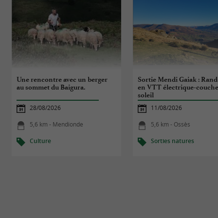
Une rencontre avec un berger
Sortie Mendi Gaiak : Ran
au sommet du Baigura.
en VTT électrique-couche
soleil
28/08/2026
11/08/2026
5,6 km - Mendionde
5,6 km - Ossès
Culture
Sorties natures