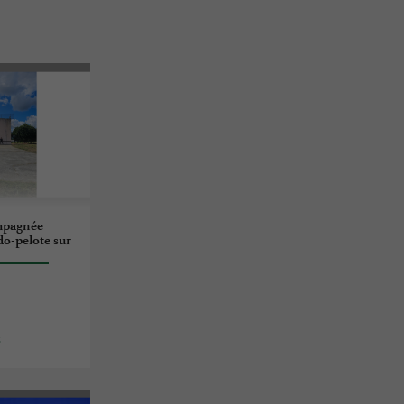
mpagnée
do-pelote sur
s