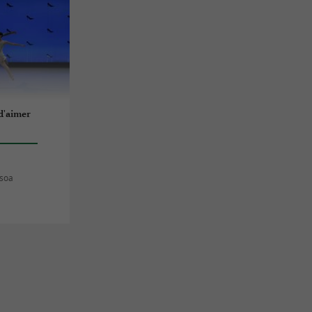
d'aimer
ssoa