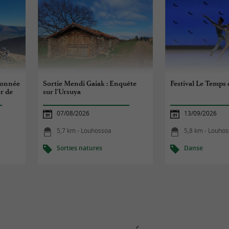
donnée
Sortie Mendi Gaiak : Enquête
Festival Le Temps 
r de
sur l'Ursuya
07/08/2026
13/09/2026
5,7 km - Louhossoa
5,8 km - Louho
Sorties natures
Danse