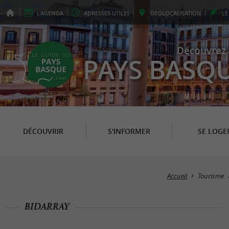
L'
AGENDA
ADRESSES
UTILES
GEO
LOCALISATION
L
Découvrez 
PAYS BASQ
DÉCOUVRIR
S'INFORMER
SE LOGE
Accueil
Tourisme
BIDARRAY