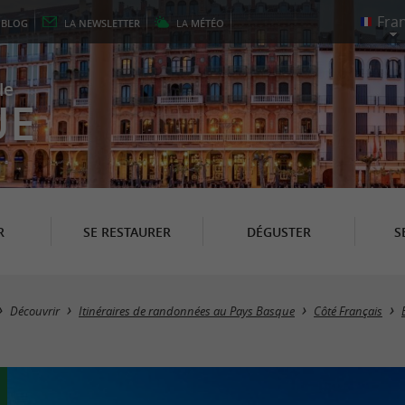
E
BLOG
LA
NEWSLETTER
LA
MÉTÉO
le
UE
R
SE RESTAURER
DÉGUSTER
S
Découvrir
Itinéraires de randonnées au Pays Basque
Côté Français