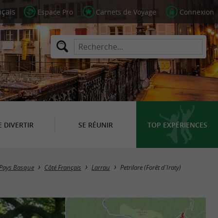
Espace Pro
Carnets de Voyage
Connexion
E DIVERTIR
SE RÉUNIR
TOP EXPÉRIENCES
 Pays Basque
Côté Français
Larrau
Petrilare (Forêt d'Iraty)