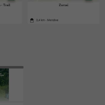
 - Trail
Zurzai
3,4 km - Mendive