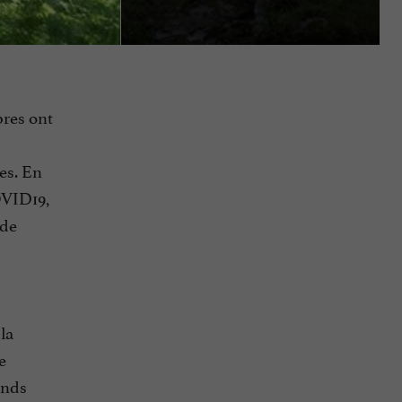
bres ont
ies. En
OVID19,
 de
la
e
ands