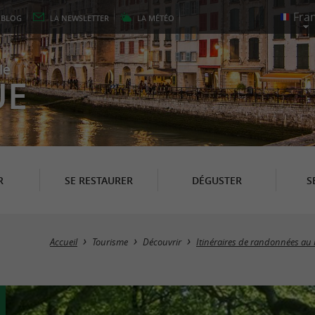
E
BLOG
LA
NEWSLETTER
LA
MÉTÉO
le
UE
R
SE RESTAURER
DÉGUSTER
S
Accueil
Tourisme
Découvrir
Itinéraires de randonnées au