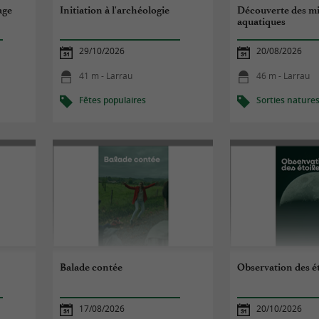
age
Initiation à l'archéologie
Découverte des mi
aquatiques
29/10/2026
20/08/2026
41 m - Larrau
46 m - Larrau
Fêtes populaires
Sorties nature
Balade contée
Observation des ét
17/08/2026
20/10/2026