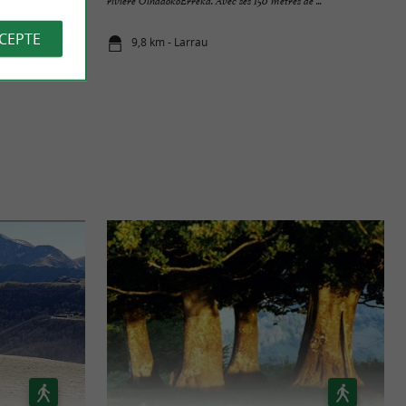
(D26). ...
rivière OlhadokoErreka. Avec ses 150 mètres de ...
CCEPTE
9,8 km - Larrau