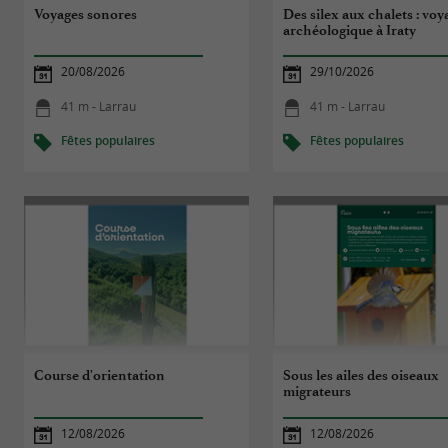
Voyages sonores
Des silex aux chalets : voy
archéologique à Iraty
20/08/2026
29/10/2026
41 m - Larrau
41 m - Larrau
Fêtes populaires
Fêtes populaires
Course d'orientation
Sous les ailes des oiseaux
migrateurs
12/08/2026
12/08/2026