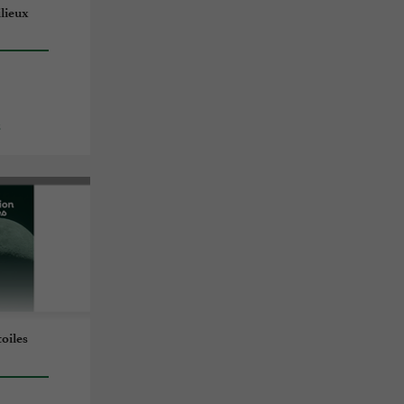
lieux
s
oiles