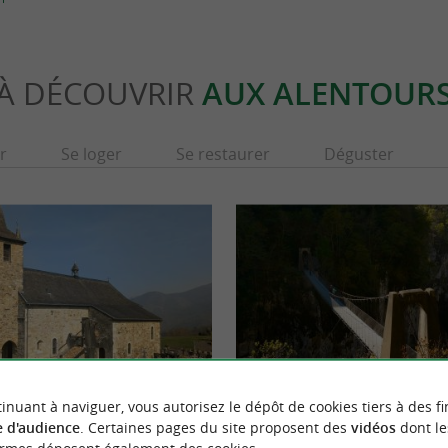
À DÉCOUVRIR
AUX ALENTOUR
r
Se loger
Se restaurer
Déguster
inuant à naviguer, vous autorisez le dépôt de cookies tiers à des fi
aptiste
Le pont suspendu d'Holzarte
 d'audience
. Certaines pages du site proposent des
vidéos
dont le
ptiste Cet édifice, entrepris en 1193, était à
ACCÈS voiture Laisser la voiture aux place