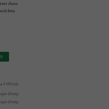
isser dans
uricleta
RE
4 à 08:17:45
égie d'Iraty
égie d'Iraty