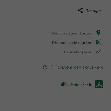
Partager
Larrau
Point de départ :
13,0 km
Distance totale :
320 m
Dénivelé :
TÉLÉCHARGER LA TRACE GPX
Vélo vtc :
Facile
2 h.