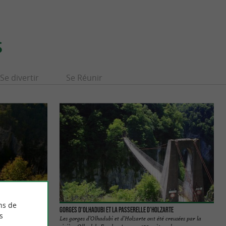
S
Se divertir
Se Réunir
ns de
Gorges d'Olhadubi et la passerelle d’Holzarte
s
s de stationnement
Les gorges d’Olhadubi et d’Holzarte ont été creusées par la