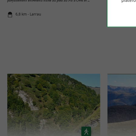
platef
parfaitement entretenu niché au pied du Pic d'Orhi et ...
l'origine la chapelle 
6,8 km - Larrau
6,8 km - La