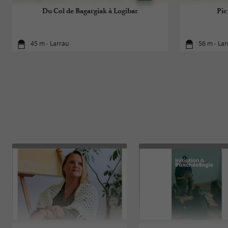
Du Col de Bagargiak à Logibar
Pic
45 m - Larrau
56 m - Lar