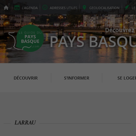
L'
AGENDA
ADRESSES
UTILES
GEO
LOCALISATION
L
Découvrez 
PAYS BASQ
DÉCOUVRIR
S'INFORMER
SE LOGE
LARRAU