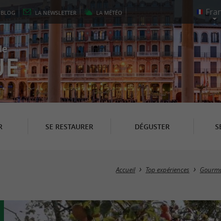
E
BLOG
LA
NEWSLETTER
LA
MÉTÉO
le
UE
R
SE RESTAURER
DÉGUSTER
S
Accueil
Top expériences
Gourm