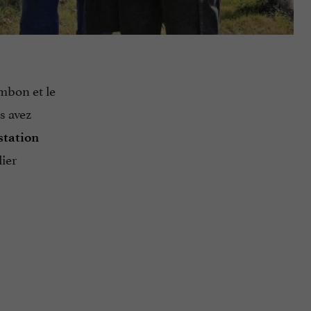
ambon et le
s avez
station
lier