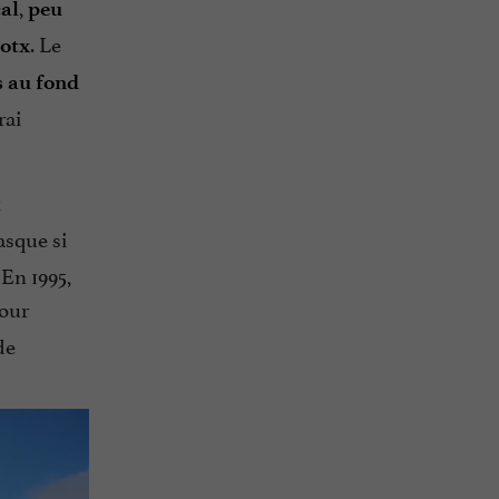
,
cal
peu
. Le
xotx
s au fond
rai
x
asque si
 En 1995,
pour
de