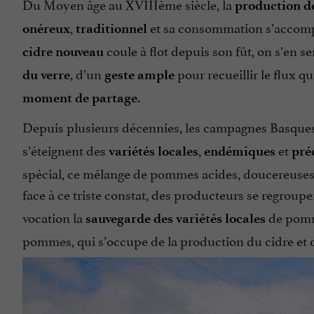
Du Moyen âge au XVIIIème siècle, la
production de
,
et sa consommation s’acco
onéreux
traditionnel
coule à flot depuis son fût, on s’en se
cidre nouveau
, d’un
pour recueillir le flux qu
du verre
geste ample
.
moment de partage
Depuis plusieurs décennies, les campagnes Basques 
s’éteignent des
,
et
variétés locales
endémiques
pré
spécial, ce mélange de pommes acides, doucereuses, j
face à ce triste constat, des producteurs se regroupe
vocation la
de pomm
sauvegarde des variétés locales
pommes, qui s’occupe de la production du cidre et de