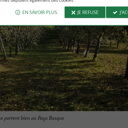
ormes déposent également des cookies.
EN SAVOIR PLUS
JE REFUSE
J'A
e portent bien au Pays Basque