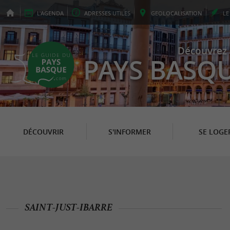
L'
AGENDA
ADRESSES
UTILES
GEO
LOCALISATION
L
Découvrez 
PAYS BASQ
DÉCOUVRIR
S'INFORMER
SE LOGE
SAINT-JUST-IBARRE