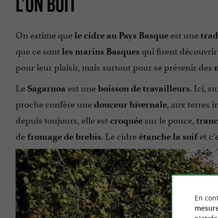
L’ON BOIT
On estime que
est une
le cidre au Pays Basque
trad
que ce sont
qui firent découvri
les marins Basques
pour leur plaisir, mais surtout pour se prévenir des
m
Le
est une
. Ici, 
Sagarnoa
boisson de travailleurs
proche confère une
, aux terres 
douceur hivernale
depuis toujours, elle est
sur le pouce,
croquée
tran
de
. Le cidre
et c’
fromage de brebis
étanche la soif
En cont
mesure