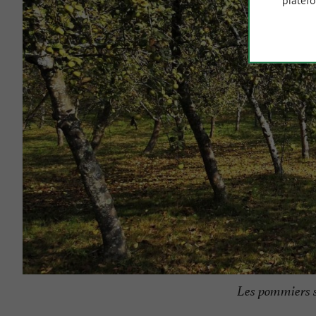
platef
Les pommiers s