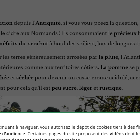
depuis
, si vous vous posez la question,
ition
l’Antiquité
r le cidre aux Normands ! Ils consommaient le
précieux 
à bord des voiliers, lors de longues t
éfaits du scorbut
sur les terres généreusement arrosées par
, l’Atlan
la pluie
intérieures comme aux territoires côtiers.
se p
La pomme
et
pour devenir un casse-croute acidulé, a
chée
séchée
est pour cela qu’il est
,
et
.
peu sucré
léger
rustique
inuant à naviguer, vous autorisez le dépôt de cookies tiers à des fi
 d'audience
. Certaines pages du site proposent des
vidéos
dont le