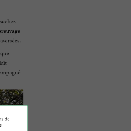
 sachez
breuvage
raversées.
tique
laît
ccompagné
ns de
s