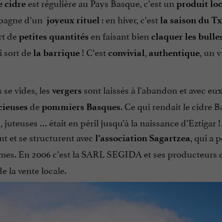
est régulière au Pays Basque, c’est un
 cidre
produit lo
mpagne d’un
: en hiver, c’est
joyeux rituel
la saison du T
rt de
en faisant bien
petites quantités
claquer les bulle
i sort de
! C’est
,
, un v
la barrique
convivial
authentique
se vides, les
sont laissés à l’abandon et avec eu
vergers
de
. Ce qui rendait le cidre B
cieuses
pommiers Basques
uteuses … était en péril jusqu’à la naissance d’Eztigar !
nt et se structurent avec
, qui a 
l’association Sagartzea
es. En 2006 c’est la SARL SEGIDA et ses producteurs 
 la vente locale.