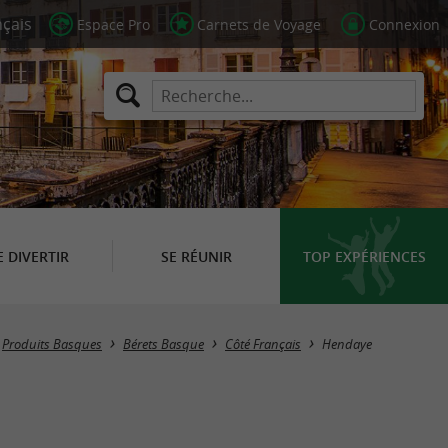
Espace Pro
Carnets de Voyage
Connexion
E DIVERTIR
SE RÉUNIR
TOP EXPÉRIENCES
Masquer la carte
Produits Basques
Bérets Basque
Côté Français
Hendaye