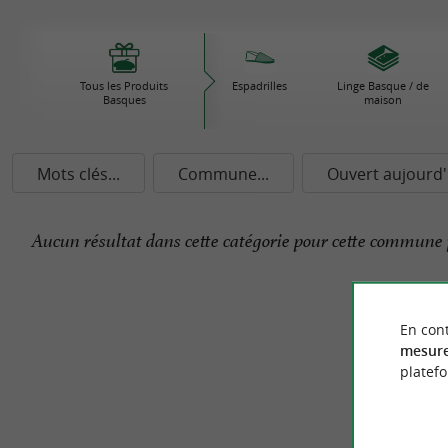
Tous les Produits
Espadrilles
Linge Basque / de
Basques
maison
Mots clés...
Commune...
Ouvert aujourd'
Aucun résultat dans cette catégorie pour cette commune 
En cont
mesure
platef