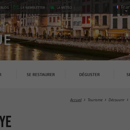
E
BLOG
LA
NEWSLETTER
LA
MÉTÉO
le
UE
R
SE RESTAURER
DÉGUSTER
S
Accueil
Tourisme
Découvrir
ye