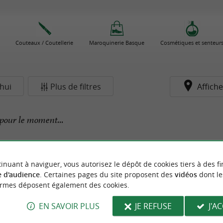
Couteaux / Coutellerie
Maroquinerie Basque
Cosmétiques et senteur
hui
Plus de filtres
Affiche
pour le moment...
inuant à naviguer, vous autorisez le dépôt de cookies tiers à des fi
 d'audience
. Certaines pages du site proposent des
vidéos
dont le
ormes déposent également des cookies.
EN SAVOIR PLUS
JE REFUSE
J'A