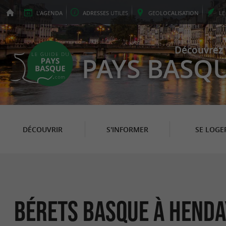
L'
AGENDA
ADRESSES
UTILES
GEO
LOCALISATION
L
Découvrez 
PAYS BASQ
DÉCOUVRIR
S'INFORMER
SE LOGE
Bérets Basque à Henda