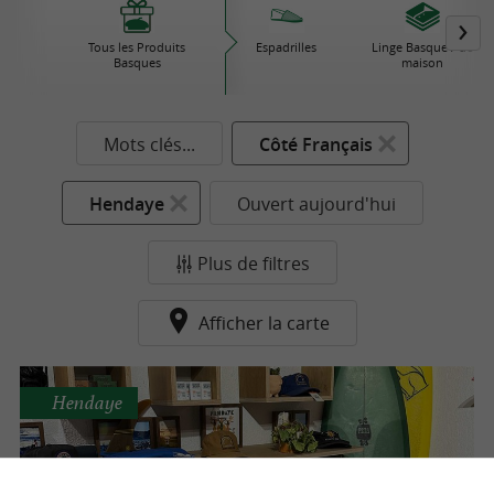
Tous les Produits
Espadrilles
Linge Basque / de
Basques
maison
Mots clés...
Côté Français
Hendaye
Ouvert aujourd'hui
Plus de filtres
Afficher la carte
Hendaye
Commune Des Vagues