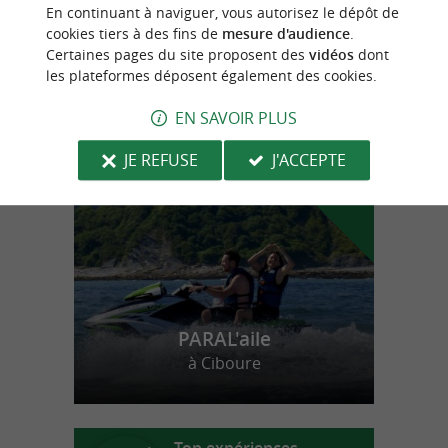
Une immersion authentique dans la culture
En continuant à naviguer, vous autorisez le dépôt de
surf à la frontière franco-espagnole
cookies tiers à des fins de
mesure d'audience
.
Certaines pages du site proposent des
vidéos
dont
les plateformes déposent également des cookies.
n
o
t
e
c
o
u
p
e
c
o
e
u
EN SAVOIR PLUS
r
d
r
JE REFUSE
J'ACCEPTE
PARAL'aile
à Ciboure
Top expériences