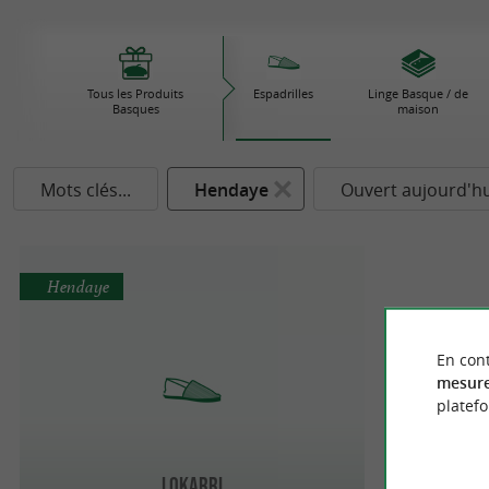
Tous les Produits
Espadrilles
Linge Basque / de
Basques
maison
Mots clés...
Hendaye
Ouvert aujourd'hu
Hendaye
En cont
mesure
platef
Lokarri