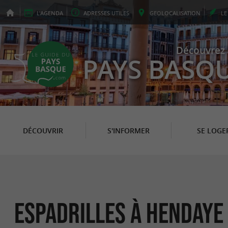
L'
AGENDA
ADRESSES
UTILES
GEO
LOCALISATION
L
Découvrez 
PAYS BASQ
DÉCOUVRIR
S'INFORMER
SE LOGE
Espadrilles à Hendaye