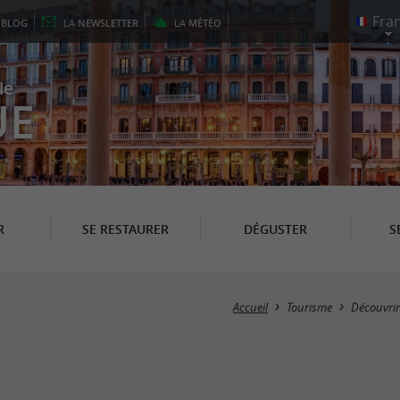
E
BLOG
LA
NEWSLETTER
LA
MÉTÉO
le
UE
R
SE RESTAURER
DÉGUSTER
S
Accueil
Tourisme
Découvrir