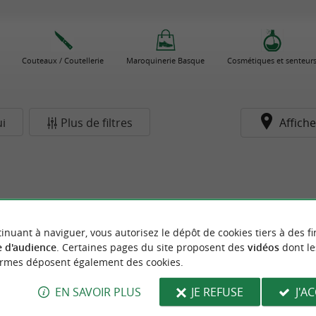
Couteaux / Coutellerie
Maroquinerie Basque
Cosmétiques et senteur
i
Plus de filtres
Affiche
inuant à naviguer, vous autorisez le dépôt de cookies tiers à des fi
 d'audience
. Certaines pages du site proposent des
vidéos
dont le
ormes déposent également des cookies.
EN SAVOIR PLUS
JE REFUSE
J'A