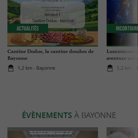
Actualités
Incontour
Cantine Dodue, la cantine doudou de
Luminiscence
Bayonne
aventure uniq
cathédrale S
1,2 km - Bayonne
1,2 km - 
ÉVÈNEMENTS
À BAYONNE