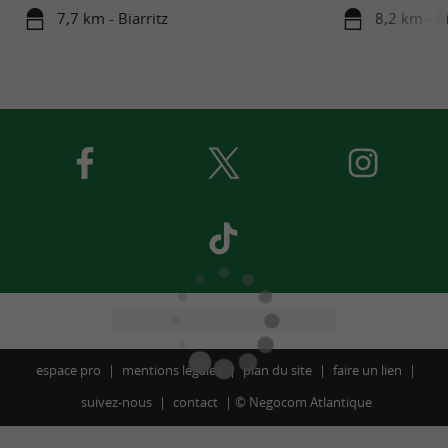
7,7 km - Biarritz
8,2 km - Bi
espace pro
mentions légales
plan du site
faire un lien
suivez-nous
contact
©
Negocom Atlantique