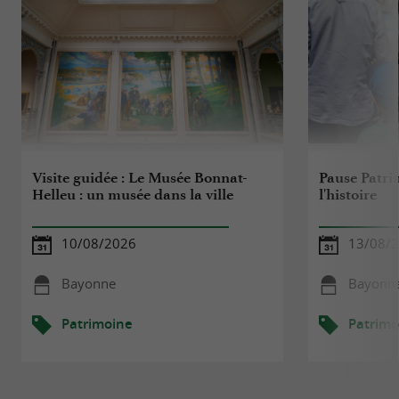
Visite guidée : Le Musée Bonnat-
Pause Patrim
Helleu : un musée dans la ville
l'histoire
10/08/2026
13/08/
Bayonne
Bayonn
Patrimoine
Patrimo