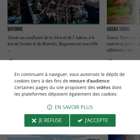
Bayonne
Gasna Tours
Située au confluent de la Nive et de l' Adour, à 6
Gasna Tours, des e
km de l'océan et de Biarritz, Bayonne est une ville
nature et gourma
...
référente, c’est ...
Bayonne
Bayonne
En continuant à naviguer, vous autorisez le dépôt de
cookies tiers à des fins de
mesure d'audience
.
Certaines pages du site proposent des
vidéos
dont
les plateformes déposent également des cookies.
EN SAVOIR PLUS
NOUS AVONS TESTÉ
POUR VOUS
JE REFUSE
J'ACCEPTE