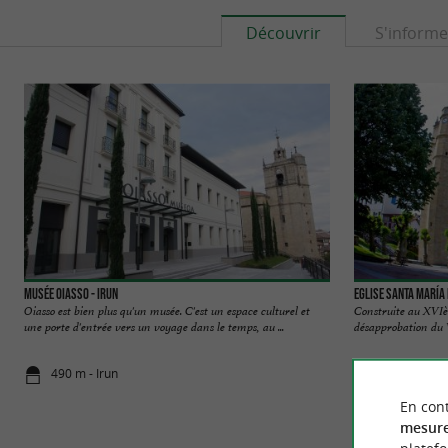
Découvrir
S'informe
Musée Oiasso - Irun
Eglise Santa María 
Oiasso est bien plus qu'un musée. C'est un espace culturel et
Construite au XVIèm
une porte d'entrée vers un voyage dans le temps, au ...
désapprobation du V
490 m - Irun
511 m - Ha
En cont
mesure