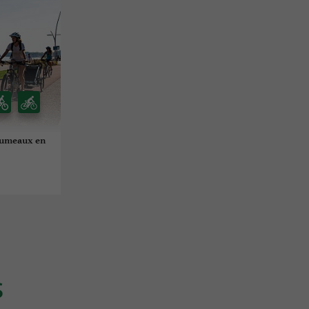
 Jumeaux en
S