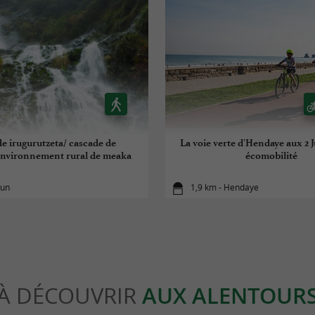
de irugurutzeta/ cascade de
La voie verte d'Hendaye aux 2
environnement rural de meaka
écomobilité
run
1,9 km - Hendaye
À DÉCOUVRIR
AUX ALENTOUR