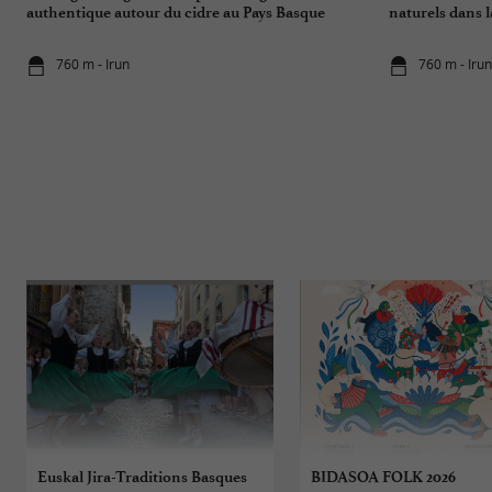
authentique autour du cidre au Pays Basque
naturels dans l
760 m - Irun
760 m - Iru
Euskal Jira-Traditions Basques
BIDASOA FOLK 2026