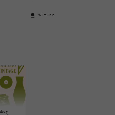
760 m - Irun
des y