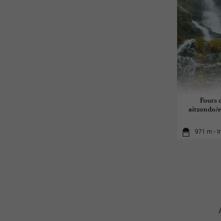
Fours 
aitzondo/
971 m - I