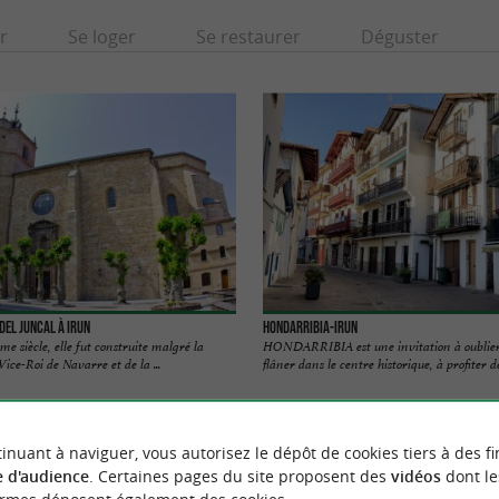
r
Se loger
Se restaurer
Déguster
del Juncal à Irun
Hondarribia-Irun
e siècle, elle fut construite malgré la
HONDARRIBIA est une invitation à oublier 
ice-Roi de Navarre et de la ...
flâner dans le centre historique, à profiter des
ux
883 m - Irun
inuant à naviguer, vous autorisez le dépôt de cookies tiers à des fi
 d'audience
. Certaines pages du site proposent des
vidéos
dont le