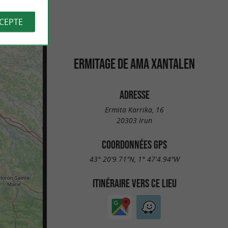
CCEPTE
ERMITAGE DE AMA XANTALEN
ADRESSE
Ermita Karrika, 16
20303 Irun
COORDONNÉES GPS
43° 20'9.71"N, 1° 47'4.94"W
ITINÉRAIRE VERS CE LIEU