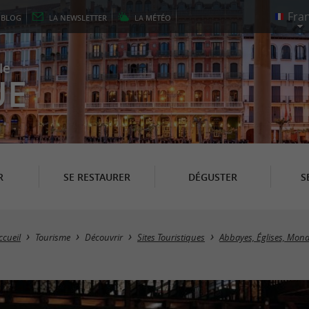
E
BLOG
LA
NEWSLETTER
LA
MÉTÉO
le
UE
R
SE RESTAURER
DÉGUSTER
S
ccueil
Tourisme
Découvrir
Sites Touristiques
Abbayes, Églises, Mona