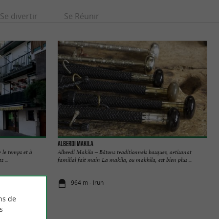
Se divertir
Se Réunir
Alberdi Makila
le temps et à
Alberdi Makila – Bâtons traditionnels basques, artisanat
 ...
familial fait main La makila, ou makhila, est bien plus ...
964 m - Irun
ns de
s