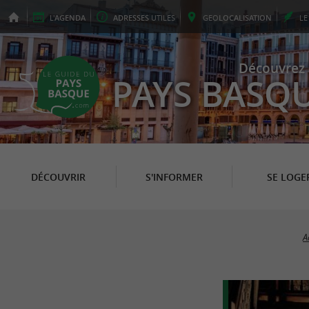
L'
AGENDA
ADRESSES
UTILES
GEO
LOCALISATION
L
Découvrez 
PAYS BASQ
DÉCOUVRIR
S'INFORMER
SE LOGE
A