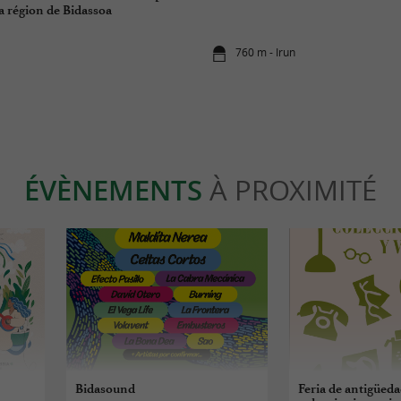
a région de Bidassoa
n
760 m - Irun
ÉVÈNEMENTS
À PROXIMITÉ
Bidasound
Feria de antigüeda