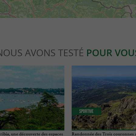
NOUS AVONS TESTÉ
POUR VOU
Sportive
ribia, une découverte des espaces
Randonnée des Trois couronnes 